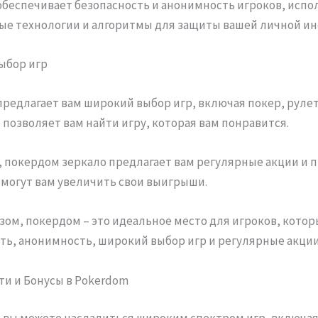
беспечивает безопасность и анонимность игроков, испо
е технологии и алгоритмы для защиты вашей личной и
ыбор игр
редлагает вам широкий выбор игр, включая покер, рулетк
о позволяет вам найти игру, которая вам понравится.
, покердом зеркало предлагает вам регулярные акции и 
могут вам увеличить свои выигрыши.
зом, покердом – это идеальное место для игроков, кото
ть, анонимность, широкий выбор игр и регулярные акции
и и Бонусы в Pokerdom