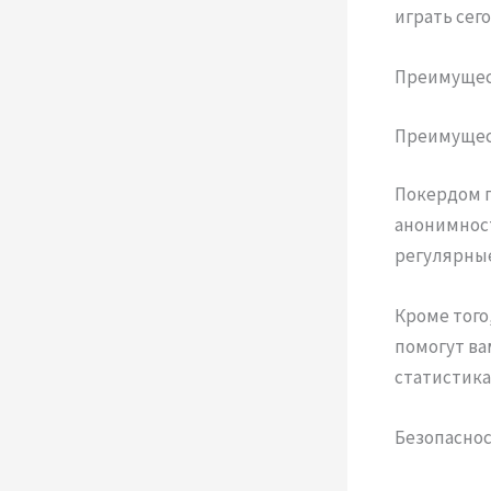
играть сег
Преимущес
Преимущес
Покердом п
анонимност
регулярные
Кроме того
помогут ва
статистика
Безопаснос