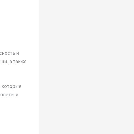
сность и
ши, а также
, которые
советы и