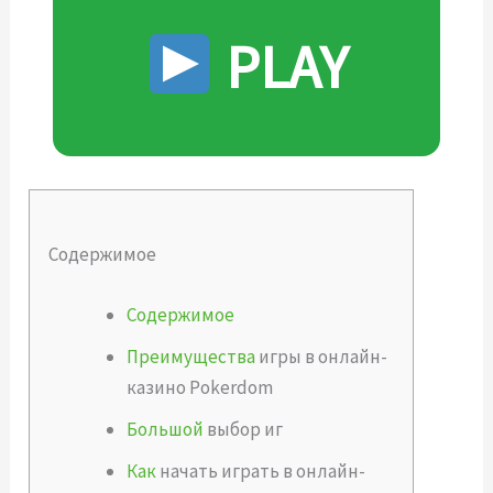
PLAY
Содержимое
Содержимое
Преимущества
игры в онлайн-
казино Pokerdom
Большой
выбор иг
Как
начать играть в онлайн-