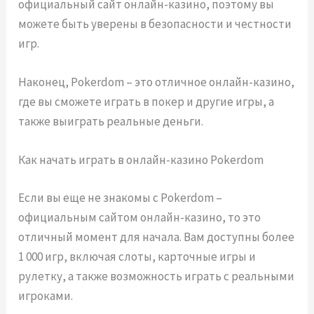
официальный сайт онлайн-казино, поэтому вы
можете быть уверены в безопасности и честности
игр.
Наконец, Pokerdom – это отличное онлайн-казино,
где вы сможете играть в покер и другие игры, а
также выиграть реальные деньги.
Как начать играть в онлайн-казино Pokerdom
Если вы еще не знакомы с Pokerdom –
официальным сайтом онлайн-казино, то это
отличный момент для начала. Вам доступны более
1 000 игр, включая слоты, карточные игры и
рулетку, а также возможность играть с реальными
игроками.