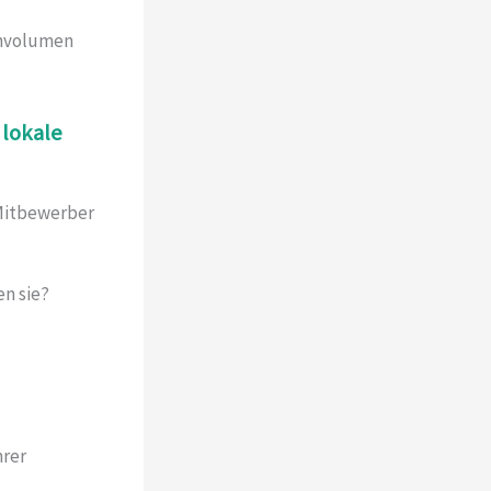
chvolumen
lokale
 Mitbewerber
n sie?
hrer