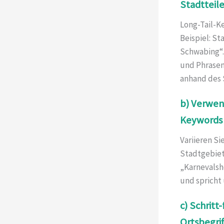
Stadtteile
Long-Tail-K
Beispiel: S
Schwabing“.
und Phrasen 
anhand des 
b) Verwe
Keywords 
Variieren Si
Stadtgebiet
„Karnevalsh
und spricht
c) Schrit
Ortsbegri