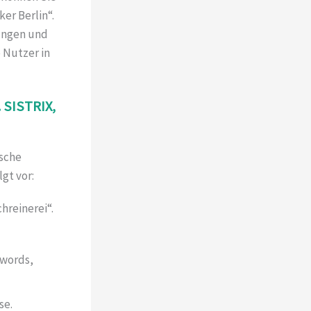
er Berlin“.
bungen und
 Nutzer in
. SISTRIX,
sche
gt vor:
hreinerei“.
ywords,
se.