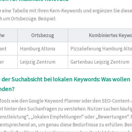
e eine Tabelle mit Ihren Kern-Keywords und ergänzen Sie dies
h um Ortsbezüge. Beispiel:
he
Ortsbezug
Kombiniertes Keyw
ant
Hamburg Altona
Pizzalieferung Hamburg Alt
er
Leipzig Zentrum
Gartenbau Leipzig Zentrum
e der Suchabsicht bei lokalen Keywords: Was wollen
inden?
Tools wie den Google Keyword Planner oder den SEO-Content-
nt hinter den Suchanfragen zu verstehen. Nutzer suchen häufi
ienstleistung“, „lokalen Empfehlungen“ oder „Bewertungen“. 
 entsprechend an, um genau diese Bedürfnisse zu erfüllen. Beis