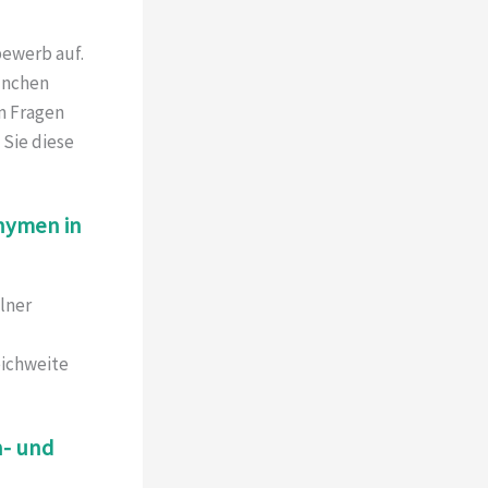
bewerb auf.
ünchen
m Fragen
 Sie diese
nymen in
ölner
eichweite
n- und