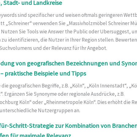
, Stadt- und Landkreise
eywords sind spezifischer und weisen oftmals geringeren Wett
tatt „Schreiner“ verwenden Sie „Massivholzmöbel Schreiner M
 Nutzen Sie Tools wie Answer the Public oder Ubersuggest, u
zu identifizieren, die Nutzer in Ihrer Region stellen. Bewerten
Suchvolumens und der Relevanz für Ihr Angebot.
ndung von geografischen Bezeichnungen und Syno
– praktische Beispiele und Tipps
e die geografischen Begriffe, z.B. „Köln“, „Köln Innenstadt“, „K
“. Ergänzen Sie Synonyme oder regionale Ausdrücke, z.B.
ochburg Köln“ oder „Rheinmetropole Köln“. Dies erhöht die R
 unterschiedliche Nutzergruppen an.
t-für-Schritt-Strategie zur Kombination von Branche
ffen für maximale Relevanz