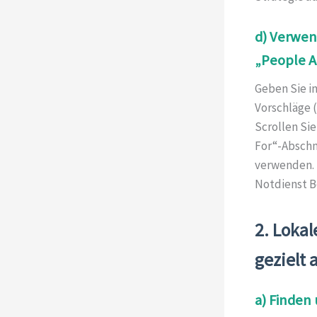
d) Verwen
„People A
Geben Sie i
Vorschläge (
Scrollen Si
For“-Abschni
verwenden. B
Notdienst Be
2. Loka
gezielt
a) Finden