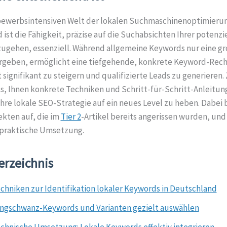
bewerbsintensiven Welt der lokalen Suchmaschinenoptimierun
ist die Fähigkeit, präzise auf die Suchabsichten Ihrer potenzi
ugehen, essenziell. Während allgemeine Keywords nur eine g
rgeben, ermöglicht eine tiefgehende, konkrete Keyword-Rech
 signifikant zu steigern und qualifizierte Leads zu generieren. 
 es, Ihnen konkrete Techniken und Schritt-für-Schritt-Anleitun
Ihre lokale SEO-Strategie auf ein neues Level zu heben. Dabei 
ekten auf, die im
Tier 2
-Artikel bereits angerissen wurden, un
e praktische Umsetzung.
erzeichnis
chniken zur Identifikation lokaler Keywords in Deutschland
ngschwanz-Keywords und Varianten gezielt auswählen
chnische Umsetzung: Lokale Keywords effektiv integrieren