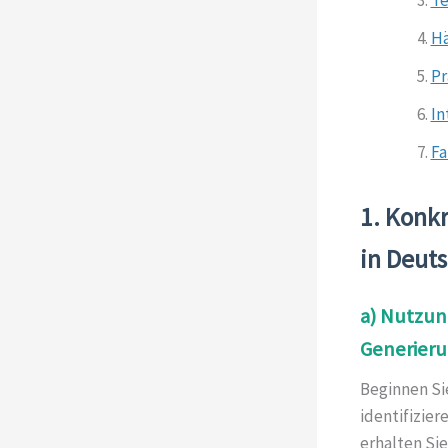
Hä
Pr
In
Fa
1. Konkr
in Deut
a) Nutzun
Generier
Beginnen Si
identifizie
erhalten Si