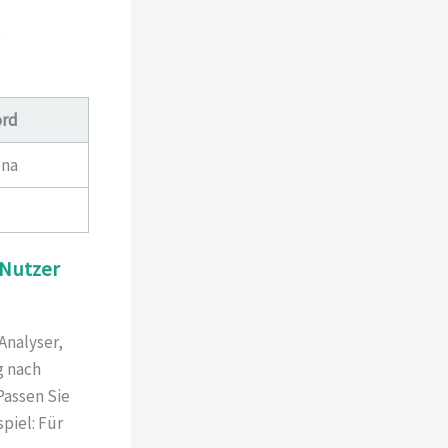
e
ord
ona
 Nutzer
Analyser,
g nach
Passen Sie
piel: Für