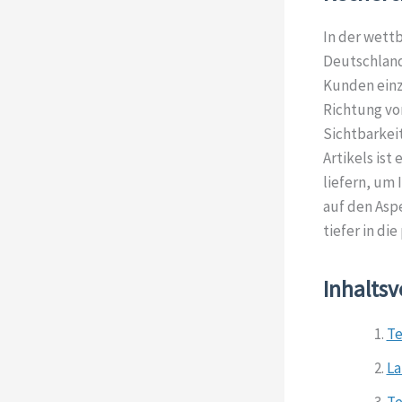
In der wett
Deutschland 
Kunden einz
Richtung vo
Sichtbarkeit
Artikels ist
liefern, um 
auf den Asp
tiefer in di
Inhaltsv
Te
La
Te