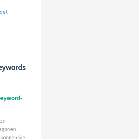
idet
Keywords
Keyword-
 zu
egorien
 können Sie