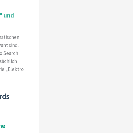
“ und
matischen
ant sind.
so Search
sächlich
ie „Elektro
rds
he