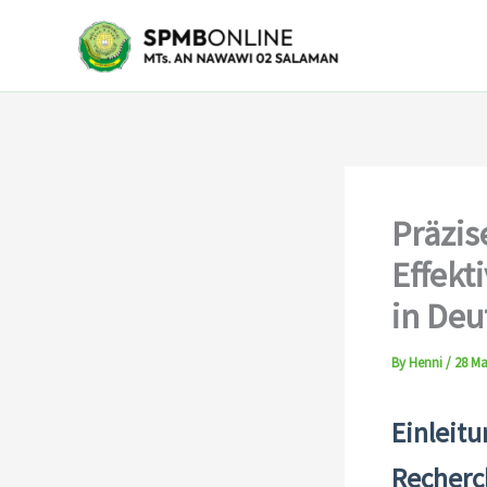
Skip
to
content
Präzis
Effekt
in Deu
By
Henni
/
28 Ma
Einleitu
Recherc