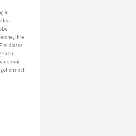
g in
ellen
robe
erche, Ihre
Ziel dieses
gen zu
bauen wir
d gehen noch