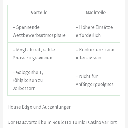
Vorteile
Nachteile
– Spannende
– Höhere Einsätze
Wettbewerbsatmosphäre
erforderlich
– Möglichkeit, echte
– Konkurrenz kann
Preise zu gewinnen
intensiv sein
– Gelegenheit,
– Nicht für
Fähigkeiten zu
Anfänger geeignet
verbessern
House Edge und Auszahlungen
Der Hausvorteil beim Roulette Turnier Casino variiert