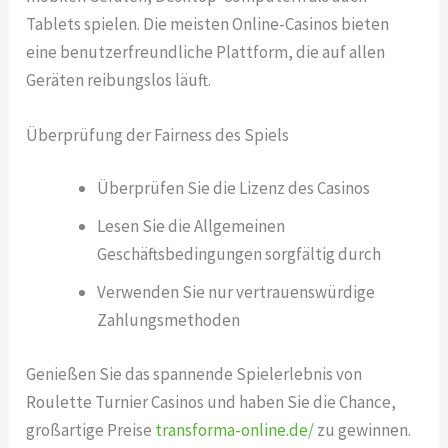
Tablets spielen. Die meisten Online-Casinos bieten
eine benutzerfreundliche Plattform, die auf allen
Geräten reibungslos läuft.
Überprüfung der Fairness des Spiels
Überprüfen Sie die Lizenz des Casinos
Lesen Sie die Allgemeinen
Geschäftsbedingungen sorgfältig durch
Verwenden Sie nur vertrauenswürdige
Zahlungsmethoden
Genießen Sie das spannende Spielerlebnis von
Roulette Turnier Casinos und haben Sie die Chance,
großartige Preise
transforma-online.de/
zu gewinnen.