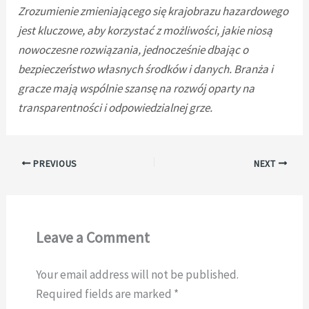
Zrozumienie zmieniającego się krajobrazu hazardowego
jest kluczowe, aby korzystać z możliwości, jakie niosą
nowoczesne rozwiązania, jednocześnie dbając o
bezpieczeństwo własnych środków i danych. Branża i
gracze mają wspólnie szansę na rozwój oparty na
transparentności i odpowiedzialnej grze.
PREVIOUS
NEXT
Leave a Comment
Your email address will not be published.
Required fields are marked
*