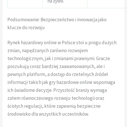
na żywo.
Podsumowanie: Bezpieczeństwo i innowacja jako
klucze do rozwoju
Rynek hazardowy online w Polsce stoi u progu dużych
zmian, napędzanych zarówno rozwojem
technologicznym, jak i zmianami prawnymi. Gracze
poszukują coraz bardziej zaawansowanych, ale i
pewnych platform, a dostęp do rzetelnych źródeł
informacji takich jak gry hazardowe online wspomaga
ich świadome decyzje. Przyszłość branży wymaga
zatem równoczesnego rozwoju technologii oraz
ścisłych regulacji, które zapewnią bezpieczne
środowisko dla wszystkich uczestników.