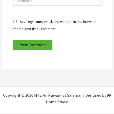
Save my name, email, and website in this browser
for the next time I comment.
Copyright © 2026 MTs. An Nawawi 02 Salaman | Designed by 99
Home Studio