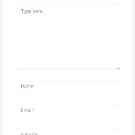
Type
here..
Name*
Email*
Website