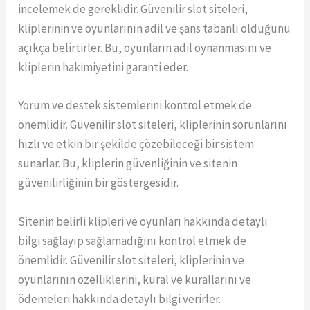
incelemek de gereklidir. Güvenilir slot siteleri,
kliplerinin ve oyunlarının adil ve şans tabanlı olduğunu
açıkça belirtirler. Bu, oyunların adil oynanmasını ve
kliplerin hakimiyetini garanti eder.
Yorum ve destek sistemlerini kontrol etmek de
önemlidir. Güvenilir slot siteleri, kliplerinin sorunlarını
hızlı ve etkin bir şekilde çözebileceği bir sistem
sunarlar. Bu, kliplerin güvenliğinin ve sitenin
güvenilirliğinin bir göstergesidir.
Sitenin belirli klipleri ve oyunları hakkında detaylı
bilgi sağlayıp sağlamadığını kontrol etmek de
önemlidir. Güvenilir slot siteleri, kliplerinin ve
oyunlarının özelliklerini, kural ve kurallarını ve
ödemeleri hakkında detaylı bilgi verirler.