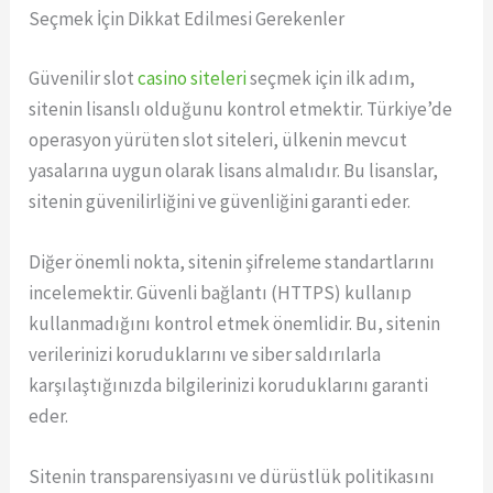
Seçmek İçin Dikkat Edilmesi Gerekenler
Güvenilir slot
casino siteleri
seçmek için ilk adım,
sitenin lisanslı olduğunu kontrol etmektir. Türkiye’de
operasyon yürüten slot siteleri, ülkenin mevcut
yasalarına uygun olarak lisans almalıdır. Bu lisanslar,
sitenin güvenilirliğini ve güvenliğini garanti eder.
Diğer önemli nokta, sitenin şifreleme standartlarını
incelemektir. Güvenli bağlantı (HTTPS) kullanıp
kullanmadığını kontrol etmek önemlidir. Bu, sitenin
verilerinizi koruduklarını ve siber saldırılarla
karşılaştığınızda bilgilerinizi koruduklarını garanti
eder.
Sitenin transparensiyasını ve dürüstlük politikasını