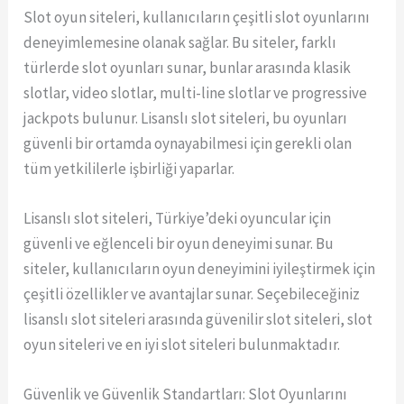
Slot oyun siteleri, kullanıcıların çeşitli slot oyunlarını
deneyimlemesine olanak sağlar. Bu siteler, farklı
türlerde slot oyunları sunar, bunlar arasında klasik
slotlar, video slotlar, multi-line slotlar ve progressive
jackpots bulunur. Lisanslı slot siteleri, bu oyunları
güvenli bir ortamda oynayabilmesi için gerekli olan
tüm yetkililerle işbirliği yaparlar.
Lisanslı slot siteleri, Türkiye’deki oyuncular için
güvenli ve eğlenceli bir oyun deneyimi sunar. Bu
siteler, kullanıcıların oyun deneyimini iyileştirmek için
çeşitli özellikler ve avantajlar sunar. Seçebileceğiniz
lisanslı slot siteleri arasında güvenilir slot siteleri, slot
oyun siteleri ve en iyi slot siteleri bulunmaktadır.
Güvenlik ve Güvenlik Standartları: Slot Oyunlarını