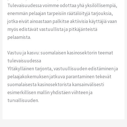
Tulevaisuudessa voimme odottaa yhä yksilöllisempiä,
enemmän pelaajan tarpeisiin räätälöityjä tarjouksia,
jotka eivät ainoastaan palkitse aktiivisia käyttäjiä vaan
myös edistävät vastuullista ja pitkäjänteistä
pelaamista.
Vastuu ja kasvu: suomalaisen kasinosektorin teemat
tulevaisuudessa
Yltäkylläinen tarjonta, vastuullisuuden edistäminen ja
pelaajakokemuksen jatkuva parantaminen tekevät
suomalaisesta kasinosektorista kansainvälisesti
esimerkillisen mallin yhdistäen viihteen ja
turvallisuuden.