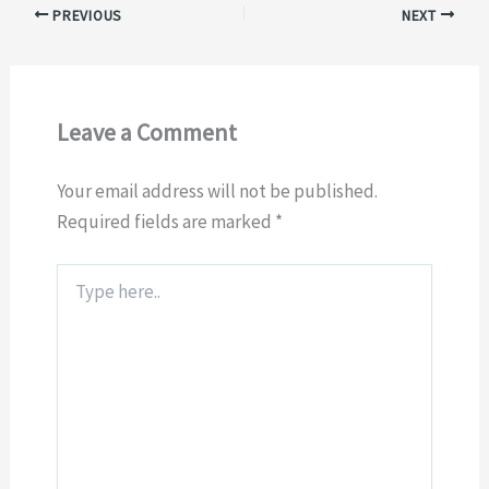
PREVIOUS
NEXT
Leave a Comment
Your email address will not be published.
Required fields are marked
*
Type
here..