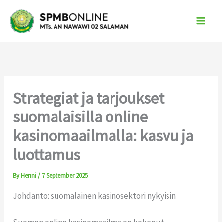
Skip
to
content
Strategiat ja tarjoukset
suomalaisilla online
kasinomaailmalla: kasvu ja
luottamus
By
Henni
/
7 September 2025
Johdanto: suomalainen kasinosektori nykyisin