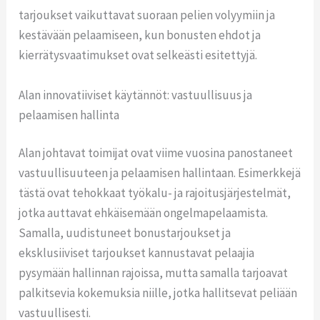
tarjoukset vaikuttavat suoraan pelien volyymiin ja
kestävään pelaamiseen, kun bonusten ehdot ja
kierrätysvaatimukset ovat selkeästi esitettyjä.
Alan innovatiiviset käytännöt: vastuullisuus ja
pelaamisen hallinta
Alan johtavat toimijat ovat viime vuosina panostaneet
vastuullisuuteen ja pelaamisen hallintaan. Esimerkkejä
tästä ovat tehokkaat työkalu- ja rajoitusjärjestelmät,
jotka auttavat ehkäisemään ongelmapelaamista.
Samalla, uudistuneet bonustarjoukset ja
eksklusiiviset tarjoukset kannustavat pelaajia
pysymään hallinnan rajoissa, mutta samalla tarjoavat
palkitsevia kokemuksia niille, jotka hallitsevat peliään
vastuullisesti.