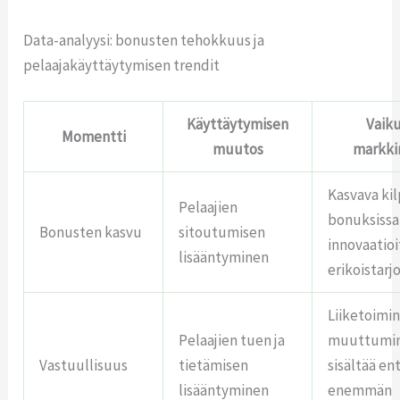
Data-analyysi: bonusten tehokkuus ja
pelaajakäyttäytymisen trendit
Käyttäytymisen
Vaik
Momentti
muutos
markki
Kasvava kil
Pelaajien
bonuksissa 
Bonusten kasvu
sitoutumisen
innovaatioi
lisääntyminen
erikoistarj
Liiketoimi
Pelaajien tuen ja
muuttumi
Vastuullisuus
tietämisen
sisältää en
lisääntyminen
enemmän