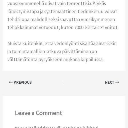
vuosikymmenellä olivat vain teoreettisia. Älykäs
lähestymistapa ja systemaattinen tiedonkeruu voivat
tehdä jopa mahdolliseksi saavuttaa vuosikymmenen
tehokkaimmat vetoedut, kuten 7000-kertaiset voitot.
Muista kuitenkin, että vedonlyönti sisältää aina riskin
ja toimintamallien jatkuva päivittäminen on
välttämätöntä pysyäkseen mukana kilpailussa.
PREVIOUS
NEXT
Leave a Comment