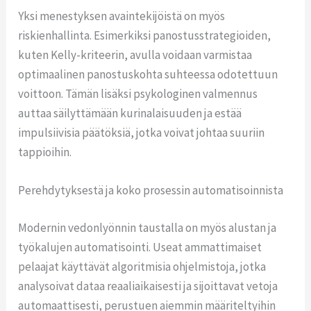
Yksi menestyksen avaintekijöistä on myös
riskienhallinta. Esimerkiksi panostusstrategioiden,
kuten Kelly-kriteerin, avulla voidaan varmistaa
optimaalinen panostuskohta suhteessa odotettuun
voittoon. Tämän lisäksi psykologinen valmennus
auttaa säilyttämään kurinalaisuuden ja estää
impulsiivisia päätöksiä, jotka voivat johtaa suuriin
tappioihin.
Perehdytyksestä ja koko prosessin automatisoinnista
Modernin vedonlyönnin taustalla on myös alustan ja
työkalujen automatisointi. Useat ammattimaiset
pelaajat käyttävät algoritmisia ohjelmistoja, jotka
analysoivat dataa reaaliaikaisesti ja sijoittavat vetoja
automaattisesti, perustuen aiemmin määriteltyihin