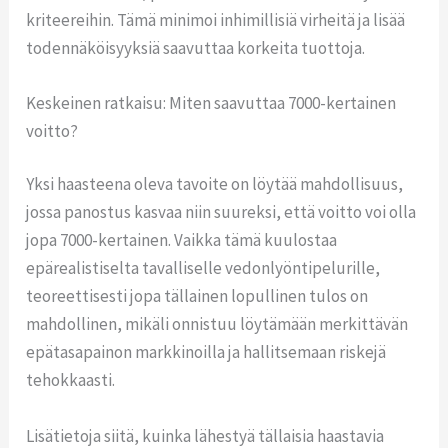
kriteereihin. Tämä minimoi inhimillisiä virheitä ja lisää
todennäköisyyksiä saavuttaa korkeita tuottoja.
Keskeinen ratkaisu: Miten saavuttaa 7000-kertainen
voitto?
Yksi haasteena oleva tavoite on löytää mahdollisuus,
jossa panostus kasvaa niin suureksi, että voitto voi olla
jopa
7000-kertainen
. Vaikka tämä kuulostaa
epärealistiselta tavalliselle vedonlyöntipelurille,
teoreettisesti jopa tällainen lopullinen tulos on
mahdollinen, mikäli onnistuu löytämään merkittävän
epätasapainon markkinoilla ja hallitsemaan riskejä
tehokkaasti.
Lisätietoja siitä, kuinka lähestyä tällaisia haastavia