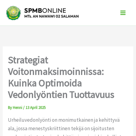
Skip
to
content
Strategiat
Voitonmaksimoinnissa:
Kuinka Optimoida
Vedonlyöntien Tuottavuus
By
Henni
/
13 April 2025
Urheiluvedonlyönti on monimutkainen ja kehittyvä
ala, jossa menestyskriittinen tekijä on sijoitusten