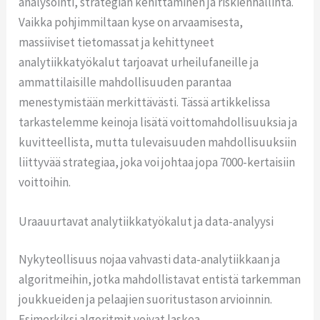
analysointi, strategian kehittäminen ja riskienhallinta.
Vaikka pohjimmiltaan kyse on arvaamisesta,
massiiviset tietomassat ja kehittyneet
analytiikkatyökalut tarjoavat urheilufaneille ja
ammattilaisille mahdollisuuden parantaa
menestymistään merkittävästi. Tässä artikkelissa
tarkastelemme keinoja lisätä voittomahdollisuuksia ja
kuvitteellista, mutta tulevaisuuden mahdollisuuksiin
liittyvää strategiaa, joka voi johtaa jopa 7000-kertaisiin
voittoihin.
Uraauurtavat analytiikkatyökalut ja data-analyysi
Nykyteollisuus nojaa vahvasti data-analytiikkaan ja
algoritmeihin, jotka mahdollistavat entistä tarkemman
joukkueiden ja pelaajien suoritustason arvioinnin.
Esimerkiksi algoritmit voivat laskea