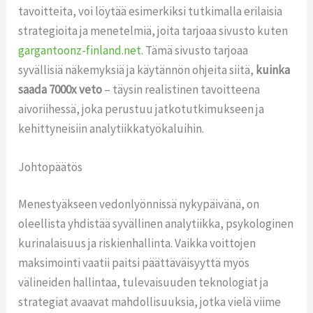
tavoitteita, voi löytää esimerkiksi tutkimalla erilaisia
strategioita ja menetelmiä, joita tarjoaa sivusto kuten
gargantoonz-finland.net
. Tämä sivusto tarjoaa
syvällisiä näkemyksiä ja käytännön ohjeita siitä,
kuinka
saada 7000x veto
– täysin realistinen tavoitteena
aivoriihessä, joka perustuu jatkotutkimukseen ja
kehittyneisiin analytiikkatyökaluihin.
Johtopäätös
Menestyäkseen vedonlyönnissä nykypäivänä, on
oleellista yhdistää syvällinen analytiikka, psykologinen
kurinalaisuus ja riskienhallinta. Vaikka voittojen
maksimointi vaatii paitsi päättäväisyyttä myös
välineiden hallintaa, tulevaisuuden teknologiat ja
strategiat avaavat mahdollisuuksia, jotka vielä viime