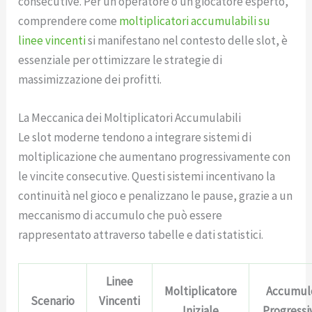
consecutive. Per un operatore o un giocatore esperto,
comprendere come
moltiplicatori accumulabili su
linee vincenti
si manifestano nel contesto delle slot, è
essenziale per ottimizzare le strategie di
massimizzazione dei profitti.
La Meccanica dei Moltiplicatori Accumulabili
Le slot moderne tendono a integrare sistemi di
moltiplicazione che aumentano progressivamente con
le vincite consecutive. Questi sistemi incentivano la
continuità nel gioco e penalizzano le pause, grazie a un
meccanismo di accumulo che può essere
rappresentato attraverso tabelle e dati statistici.
Linee
Moltiplicatore
Accumul
Scenario
Vincenti
Iniziale
Progressi