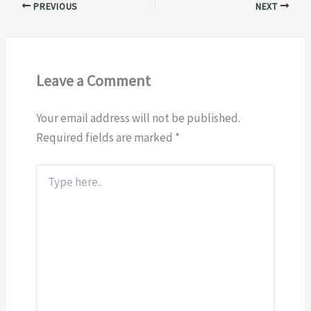
PREVIOUS
NEXT
Leave a Comment
Your email address will not be published.
Required fields are marked
*
Type
here..