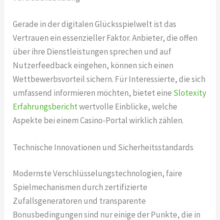
Gerade in der digitalen Glücksspielwelt ist das
Vertrauen ein essenzieller Faktor. Anbieter, die offen
über ihre Dienstleistungen sprechen und auf
Nutzerfeedback eingehen, können sich einen
Wettbewerbsvorteil sichern. Für Interessierte, die sich
umfassend informieren möchten, bietet eine
Slotexity
Erfahrungsbericht
wertvolle Einblicke, welche
Aspekte bei einem Casino-Portal wirklich zählen.
Technische Innovationen und Sicherheitsstandards
Modernste Verschlüsselungstechnologien, faire
Spielmechanismen durch zertifizierte
Zufallsgeneratoren und transparente
Bonusbedingungen sind nur einige der Punkte, die in