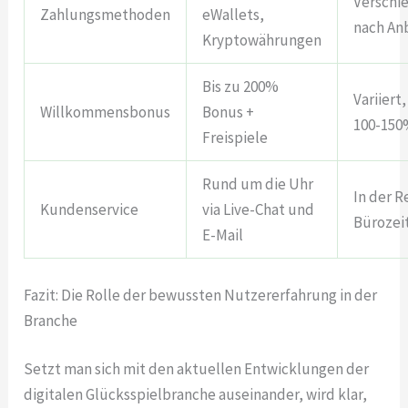
Verschie
Zahlungsmethoden
eWallets,
nach An
Kryptowährungen
Bis zu 200%
Variiert
Willkommensbonus
Bonus +
100-15
Freispiele
Rund um die Uhr
In der R
Kundenservice
via Live-Chat und
Bürozei
E-Mail
Fazit: Die Rolle der bewussten Nutzererfahrung in der
Branche
Setzt man sich mit den aktuellen Entwicklungen der
digitalen Glücksspielbranche auseinander, wird klar,