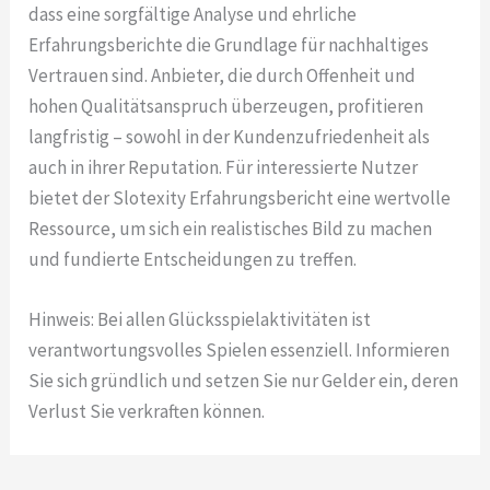
dass eine sorgfältige Analyse und ehrliche
Erfahrungsberichte die Grundlage für nachhaltiges
Vertrauen sind. Anbieter, die durch Offenheit und
hohen Qualitätsanspruch überzeugen, profitieren
langfristig – sowohl in der Kundenzufriedenheit als
auch in ihrer Reputation. Für interessierte Nutzer
bietet der Slotexity Erfahrungsbericht eine wertvolle
Ressource, um sich ein realistisches Bild zu machen
und fundierte Entscheidungen zu treffen.
Hinweis: Bei allen Glücksspielaktivitäten ist
verantwortungsvolles Spielen essenziell. Informieren
Sie sich gründlich und setzen Sie nur Gelder ein, deren
Verlust Sie verkraften können.