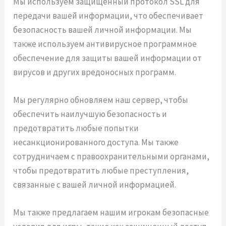
Мы используем защищенный протокол SSL для
передачи вашей информации, что обеспечивает
безопасность вашей личной информации. Мы
также используем антивирусное программное
обеспечение для защиты вашей информации от
вирусов и других вредоносных программ.
Мы регулярно обновляем наш сервер, чтобы
обеспечить наилучшую безопасность и
предотвратить любые попытки
несанкционированного доступа. Мы также
сотрудничаем с правоохранительными органами,
чтобы предотвратить любые преступления,
связанные с вашей личной информацией.
Мы также предлагаем нашим игрокам безопасные