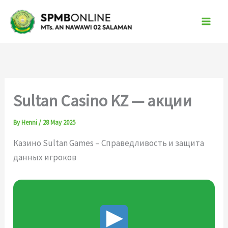
Skip
to
content
Sultan Casino KZ — акции
By
Henni
/
28 May 2025
Казино Sultan Games – Справедливость и защита
данных игроков