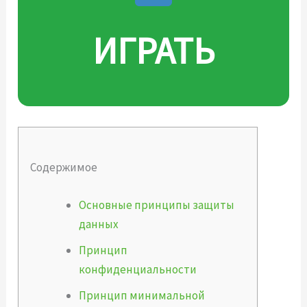
ИГРАТЬ
Содержимое
Основные принципы защиты
данных
Принцип
конфиденциальности
Принцип минимальной