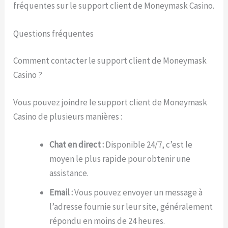
fréquentes sur le support client de Moneymask Casino.
Questions fréquentes
Comment contacter le support client de Moneymask
Casino ?
Vous pouvez joindre le support client de Moneymask
Casino de plusieurs manières :
Chat en direct :
Disponible 24/7, c’est le
moyen le plus rapide pour obtenir une
assistance.
Email :
Vous pouvez envoyer un message à
l’adresse fournie sur leur site, généralement
répondu en moins de 24 heures.