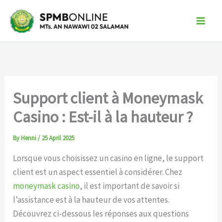
Skip
to
content
Support client à Moneymask
Casino : Est-il à la hauteur ?
By
Henni
/
25 April 2025
Lorsque vous choisissez un casino en ligne, le support
client est un aspect essentiel à considérer. Chez
moneymask casino
, il est important de savoir si
l’assistance est à la hauteur de vos attentes.
Découvrez ci-dessous les réponses aux questions