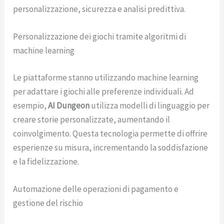
personalizzazione, sicurezza e analisi predittiva.
Personalizzazione dei giochi tramite algoritmi di
machine learning
Le piattaforme stanno utilizzando machine learning
per adattare i giochi alle preferenze individuali. Ad
esempio,
AI Dungeon
utilizza modelli di linguaggio per
creare storie personalizzate, aumentando il
coinvolgimento. Questa tecnologia permette di offrire
esperienze su misura, incrementando la soddisfazione
e la fidelizzazione.
Automazione delle operazioni di pagamento e
gestione del rischio