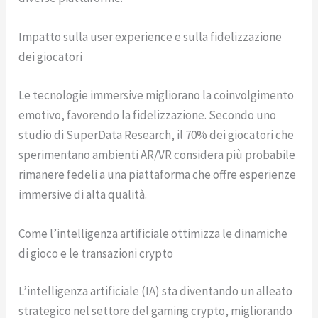
Impatto sulla user experience e sulla fidelizzazione
dei giocatori
Le tecnologie immersive migliorano la coinvolgimento
emotivo, favorendo la fidelizzazione. Secondo uno
studio di SuperData Research, il 70% dei giocatori che
sperimentano ambienti AR/VR considera più probabile
rimanere fedeli a una piattaforma che offre esperienze
immersive di alta qualità.
Come l’intelligenza artificiale ottimizza le dinamiche
di gioco e le transazioni crypto
L’intelligenza artificiale (IA) sta diventando un alleato
strategico nel settore del gaming crypto, migliorando