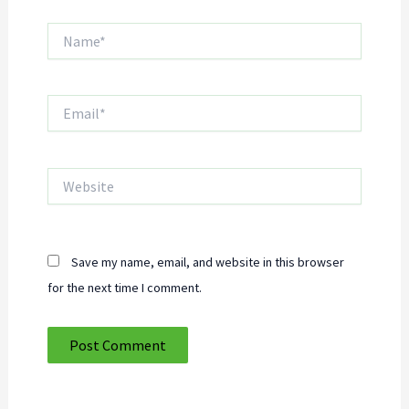
Name*
Email*
Website
Save my name, email, and website in this browser
for the next time I comment.