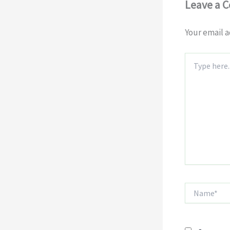
Leave a 
Your email a
Type
here..
Name*