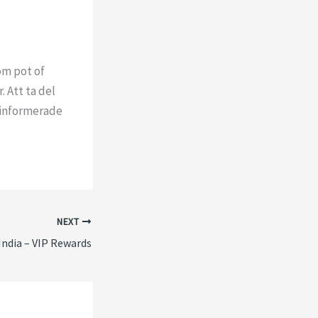
om pot of
. Att ta del
a informerade
NEXT
ndia – VIP Rewards