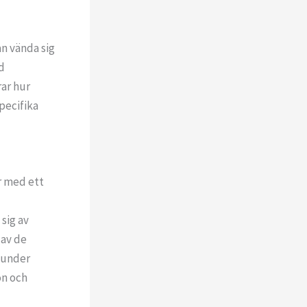
n vända sig
d
rar hur
pecifika
r med ett
sig av
 av de
g under
on och