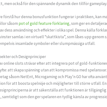
tt, men också för den spännande dynamik den tillför gameplay.
re förstå hur denna bonusfunktion fungerar i praktiken, kan ma
ällor såsom
pot of gold feature förklaring
, som ger en detaljera
 dess användning och effekter i olika spel. Denna källa förkla
vinster samlas i en virtuell “skattkista”, som låses upp genom s
xempelvis insamlade symboler eller slumpmässiga utfall.
pekter och Designprinciper
v online slots strävar efter att integrera pot of gold-funktione
yfte: att skapa spänning utan att kompromissa med spelansvar.
etag såsom NetEnt, Microgaming och Play’n GO har ofta använt 
on för att boosta spelnöje och möjligheter till större utfall. En
esignprinciperna är att säkerställa att funktionen är tillgängli
, samtidigt som den ger spelaren en tydlig känsla av progressi