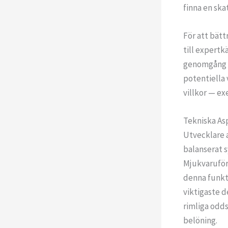
finna en ska
För att bätt
till expertk
genomgång av
potentiella 
villkor — e
Tekniska As
Utvecklare a
balanserat s
Mjukvaruför
denna funkti
viktigaste d
rimliga odds
belöning.