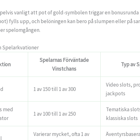
elvis vanligt att pot of gold-symbolen triggar en bonusrunda 
pot) fylls upp, och belöningen kan bero på slumpen eller på s
der spelomgången.
h Spelarkvationer
Spelarnas Förväntade
ktion
Typ av S
Vinstchans
Video slots, pr
ld
1 av 150 till 1 av 300
jackpots
ns med
Tematiska slot
1 av 100 till 1 av 250
ator
klassiska slots
Varierar mycket, ofta 1 av
Äventyrsbasera
l