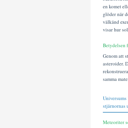
en komet ell
glöder när d
välkänd exem
visar hur so
Betydelsen f
Genom att s
asteroider. 
rekonstruera
samma mater
Universums h
stjärnornas 
Meteoriter s