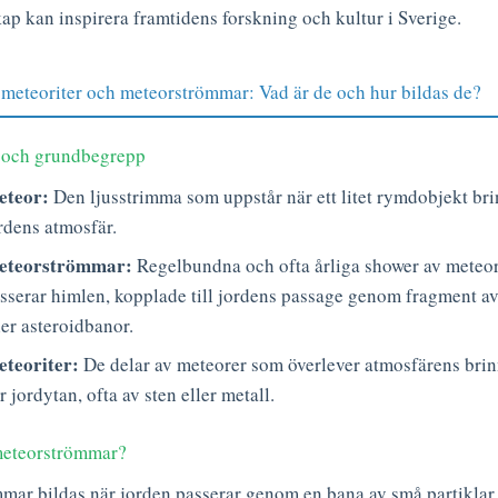
p kan inspirera framtidens forskning och kultur i Sverige.
meteoriter och meteorströmmar: Vad är de och hur bildas de?
r och grundbegrepp
teor:
Den ljusstrimma som uppstår när ett litet rymdobjekt bri
rdens atmosfär.
eteorströmmar:
Regelbundna och ofta årliga shower av meteo
sserar himlen, kopplade till jordens passage genom fragment a
ler asteroidbanor.
teoriter:
De delar av meteorer som överlever atmosfärens bri
r jordytan, ofta av sten eller metall.
meteorströmmar?
mar bildas när jorden passerar genom en bana av små partiklar