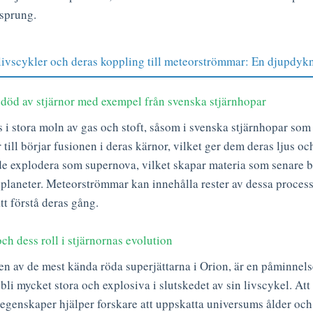
sprung.
livscykler och deras koppling till meteorströmmar: En djupdyk
död av stjärnor med exempel från svenska stjärnhopar
s i stora moln av gas och stoft, såsom i svenska stjärnhopar som
 till börjar fusionen i deras kärnor, vilket ger dem deras ljus o
de explodera som supernova, vilket skapar materia som senare b
 planeter. Meteorströmmar kan innehålla rester av dessa processe
tt förstå deras gång.
ch dess roll i stjärnornas evolution
en av de mest kända röda superjättarna i Orion, är en påminnels
 bli mycket stora och explosiva i slutskedet av sin livscykel. Att
egenskaper hjälper forskare att uppskatta universums ålder oc