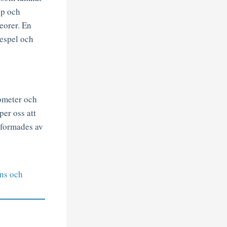
pp och
eorer. En
despel och
ometer och
er oss att
 formades av
ens och