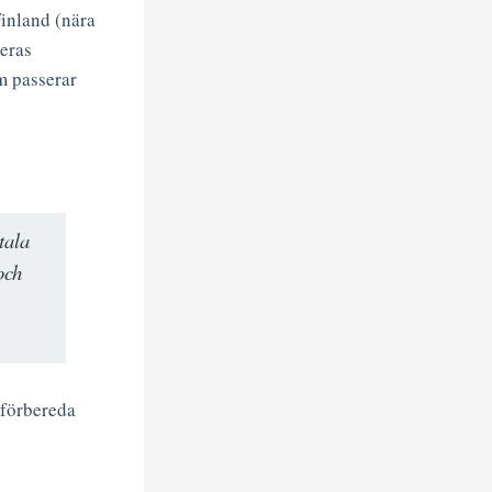
inland (nära
deras
m passerar
tala
och
 förbereda