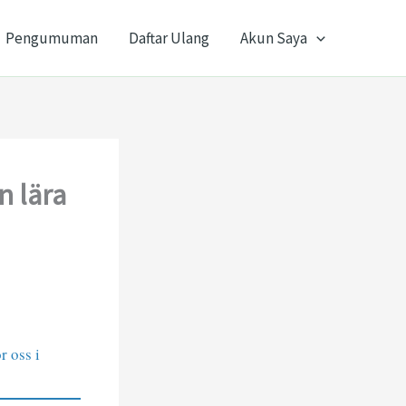
Pengumuman
Daftar Ulang
Akun Saya
 lära
 oss i