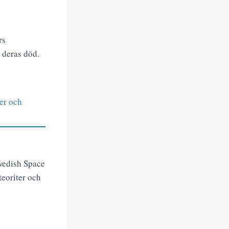
rs
i deras död.
er och
Swedish Space
eoriter och