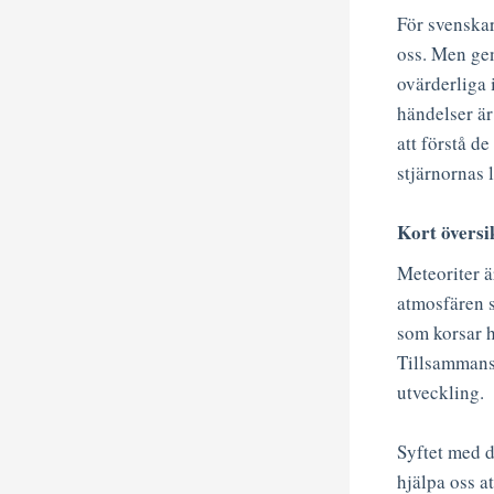
För svenskar
oss. Men ge
ovärderliga 
händelser är
att förstå d
stjärnornas 
Kort översi
Meteoriter ä
atmosfären 
som korsar h
Tillsammans 
utveckling.
Syftet med d
hjälpa oss at