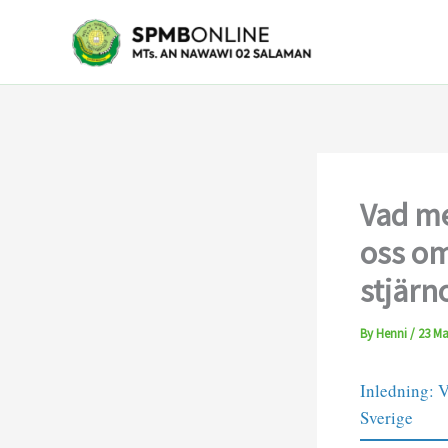
Skip
to
content
Vad me
oss om
stjärn
By
Henni
/
23 Ma
Inledning: V
Sverige