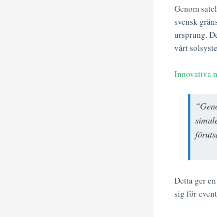
Genom satell
svensk gräns
ursprung. De
vårt solsyst
Innovativa 
“Geno
simule
förut
Detta ger en
sig för even