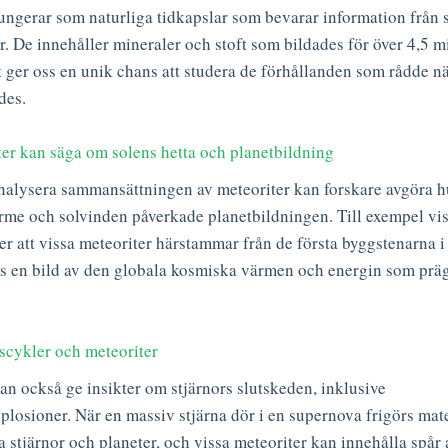
ungerar som naturliga tidkapslar som bevarar information från 
r. De innehåller mineraler och stoft som bildades för över 4,5 mi
t ger oss en unik chans att studera de förhållanden som rådde n
des.
er kan säga om solens hetta och planetbildning
nalysera sammansättningen av meteoriter kan forskare avgöra h
rme och solvinden påverkade planetbildningen. Till exempel vis
r att vissa meteoriter härstammar från de första byggstenarna i
ss en bild av den globala kosmiska värmen och energin som prä
vscykler och meteoriter
an också ge insikter om stjärnors slutskeden, inklusive
losioner. När en massiv stjärna dör i en supernova frigörs mat
a stjärnor och planeter, och vissa meteoriter kan innehålla spår 