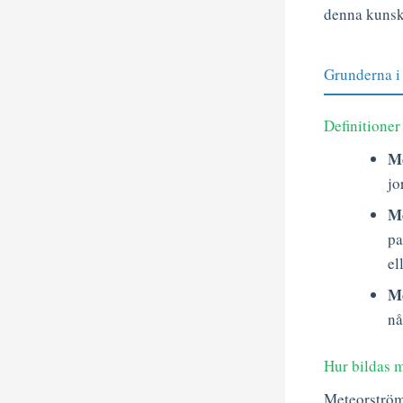
denna kunska
Grunderna i 
Definitione
Me
jo
M
pa
el
Me
nå
Hur bildas 
Meteorström