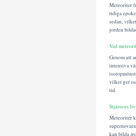
Meteoriter f
tidiga epoke
sedan, vilke
jorden bilda
Vad meteorit
Genom att a
intensiva vä
isotopmönste
vilket ger o
tid.
Stjärnors li
Meteoriter k
supernovaexp
kan bilda ny