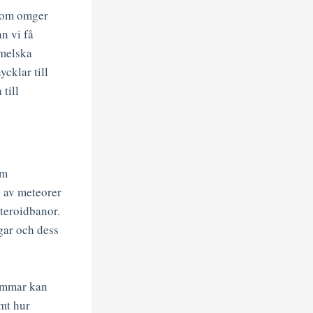
 som omger
n vi få
mmelska
cklar till
till
om
 av meteorer
teroidbanor.
gar och dess
römmar kan
amt hur