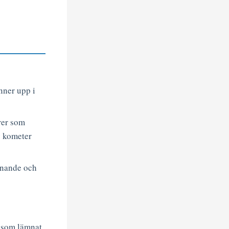
nner upp i
rer som
v kometer
nnande och
 som lämnat