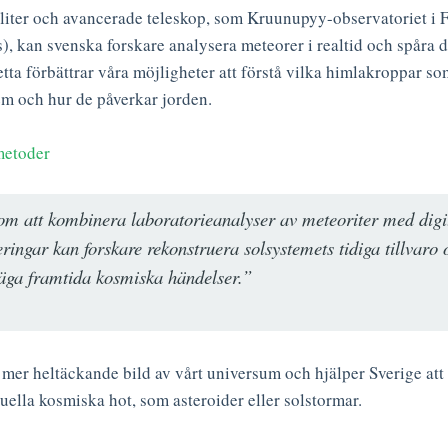
iter och avancerade teleskop, som Kruunupyy-observatoriet i F
), kan svenska forskare analysera meteorer i realtid och spåra 
tta förbättrar våra möjligheter att förstå vilka himlakroppar so
em och hur de påverkar jorden.
metoder
m att kombinera laboratorieanalyser av meteoriter med digi
ringar kan forskare rekonstruera solsystemets tidiga tillvaro 
säga framtida kosmiska händelser.”
 mer heltäckande bild av vårt universum och hjälper Sverige att
tuella kosmiska hot, som asteroider eller solstormar.