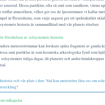
er asteroid. Dessa partiklar, ofta så små som sandkorn, värms u
e träffar atmosfären, vilket ger oss de ljusstrimmor vi kallar met
pel är Perseiderna, som varje augusti ger ett spektakulärt skå
lsystemets historia är sammanflätad med vår planets rörelser.
ör förståelsen av solsystemets historia
tudera meteorströmmar kan forskare spåra fragment av gamla k
Dessa små partiklar är som kosmiska arkeologiska fynd som hjälp
 solsystemets tidiga dagar, då planeter och andra himlakroppar
ial.
istoria och vår plats i den: Vad kan meteoriter lära oss om sol
utveckling?
om tidkapslar