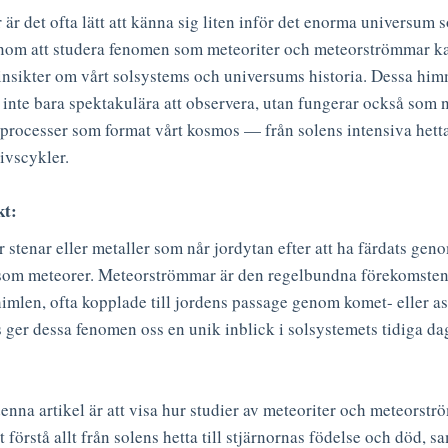
 är det ofta lätt att känna sig liten inför det enorma universum
nom att studera fenomen som meteoriter och meteorströmmar ka
insikter om vårt solsystems och universums historia. Dessa hi
 inte bara spektakulära att observera, utan fungerar också som ny
e processer som format vårt kosmos — från solens intensiva hetta 
livscykler.
kt:
r stenar eller metaller som når jordytan efter att ha färdats gen
som meteorer. Meteorströmmar är den regelbundna förekomsten
imlen, ofta kopplade till jordens passage genom komet- eller as
ger dessa fenomen oss en unik inblick i solsystemets tidiga da
enna artikel är att visa hur studier av meteoriter och meteorst
t förstå allt från solens hetta till stjärnornas födelse och död, s