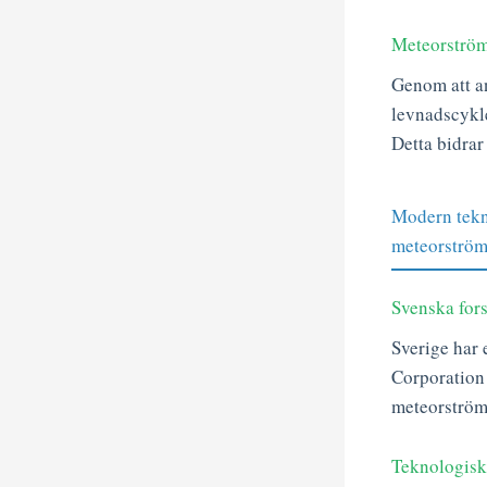
Meteorström
Genom att an
levnadscykle
Detta bidrar
Modern tekni
meteorströ
Svenska fors
Sverige har 
Corporation 
meteorströmm
Teknologiska