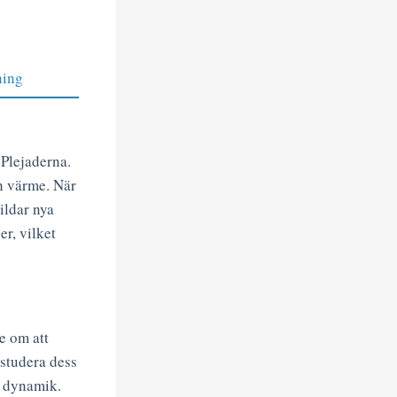
ning
 Plejaderna.
ch värme. När
ildar nya
r, vilket
e om att
 studera dess
h dynamik.