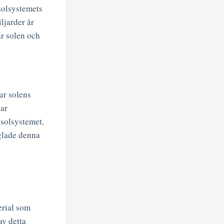
solsystemets
ljarder år
är solen och
ur solens
ar
 solsystemet,
glade denna
erial som
av detta