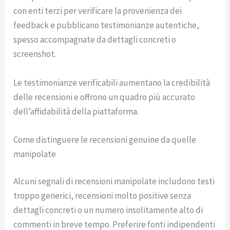
con enti terzi per verificare la provenienza dei
feedback e pubblicano testimonianze autentiche,
spesso accompagnate da dettagli concreti o
screenshot.
Le testimonianze verificabili aumentano la credibilità
delle recensioni e offrono un quadro più accurato
dell’affidabilità della piattaforma.
Come distinguere le recensioni genuine da quelle
manipolate
Alcuni segnali di recensioni manipolate includono testi
troppo generici, recensioni molto positive senza
dettagli concreti o un numero insolitamente alto di
commenti in breve tempo. Preferire fonti indipendenti