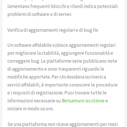
lamentano frequenti blocchi o ritardi indica potenziali
problemi di software o di server.
Verifica di aggiornamenti regolari e di bug fix
Un software affidabile subisce aggiornamenti regolari
per migliorare la stabilità, aggiungere funzionalità e
correggere bug. Le piattaforme serie pubblicano note
di aggiornamento e sono trasparenti riguardo le
modifiche apportate. Per chi desidera iscriversi a
servizi affidabili, è importante conoscere le procedure
e i requisiti di registrazione. Puoi trovare tutte le
informazioni necessarie su
Betsamuro iscrizione
e
iniziare in modo sicuro.
Se una piattaforma non riceve aggiornamenti per mesi