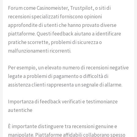
Forum come Casinomeister, Trustpilot, o siti di
recensioni specializzati forniscono opinioni
approfondite di utenti che hanno provato diverse
piattaforme. Questi feedback aiutano a identificare
pratiche scorrette, problemi di sicurezza o
malfunzionamenti ricorrenti.
Per esempio, un elevato numero di recensioni negative
legate a problemi di pagamento o difficoltà di
assistenza clienti rappresenta un segnale di allarme.
Importanza di feedback verificati e testimonianze
autentiche
È importante distinguere tra recensioni genuine e
manipolate. Piattaforme affidabili collaborano spesso