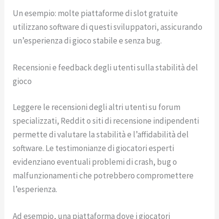
Un esempio: molte piattaforme di slot gratuite
utilizzano software di questi sviluppatori, assicurando
un’esperienza di gioco stabile e senza bug.
Recensioni e feedback degli utenti sulla stabilità del
gioco
Leggere le recensioni degli altri utenti su forum
specializzati, Reddit o siti di recensione indipendenti
permette di valutare la stabilità e l’affidabilità del
software. Le testimonianze di giocatori esperti
evidenziano eventuali problemi di crash, bug o
malfunzionamenti che potrebbero compromettere
l’esperienza.
Ad esempio, una piattaforma dove i giocatori