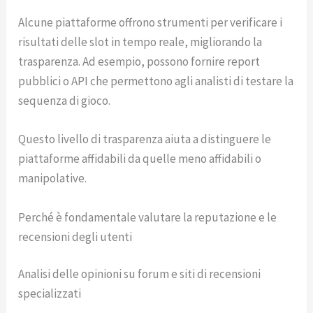
Alcune piattaforme offrono strumenti per verificare i
risultati delle slot in tempo reale, migliorando la
trasparenza. Ad esempio, possono fornire report
pubblici o API che permettono agli analisti di testare la
sequenza di gioco.
Questo livello di trasparenza aiuta a distinguere le
piattaforme affidabili da quelle meno affidabili o
manipolative.
Perché è fondamentale valutare la reputazione e le
recensioni degli utenti
Analisi delle opinioni su forum e siti di recensioni
specializzati