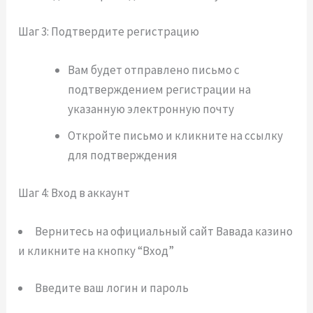
Шаг 3: Подтвердите регистрацию
Вам будет отправлено письмо с
подтверждением регистрации на
указанную электронную почту
Откройте письмо и кликните на ссылку
для подтверждения
Шаг 4: Вход в аккаунт
Вернитесь на официальный сайт Вавада казино
и кликните на кнопку “Вход”
Введите ваш логин и пароль