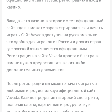
казино.
Вавада – это казино, которое имеет официальный
сайт, где вы можете зарегистрироваться и начать
играть. Сайт Vavada доступен на русском языке,
что удобно для игроков из России и других стран,
где русский язык является официальным.
Регистрация на сайте Vavada проста и быстра, и
вам не нужно предоставлять каких-либо
дополнительных документов.
После регистрации вы можете начать играть в
любимые игры, используя официальный сайт
Vavada. Казино предлагает широкий спектр игр,
включая слоты, карточные игры, рулетку и
другие. Вы можете играть в любое время,