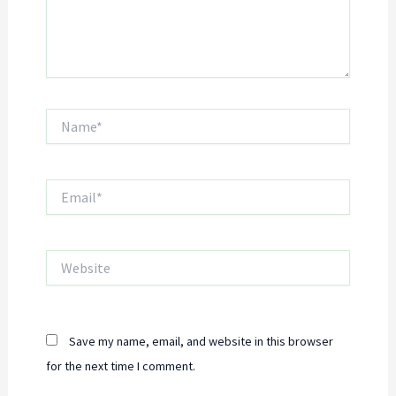
Name*
Email*
Website
Save my name, email, and website in this browser
for the next time I comment.