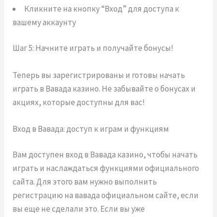
Кликните на кнопку “Вход” для доступа к
вашему аккаунту
Шаг 5: Начните играть и получайте бонусы!
Теперь вы зарегистрированы и готовы начать
играть в Вавада казино. Не забывайте о бонусах и
акциях, которые доступны для вас!
Вход в Вавада: доступ к играм и функциям
Вам доступен вход в Вавада казино, чтобы начать
играть и наслаждаться функциями официального
сайта. Для этого вам нужно выполнить
регистрацию на вавада официальном сайте, если
вы еще не сделали это. Если вы уже