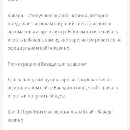
Вавада – это лучшее онлайн-казино, которое
предлагает игрокам широкий спектр игровых
автоматов и азартных игр. Если вы хотите начать
играть в Вавада, вам нужно зарегистрироваться на
официальном сайте казино.
Регистрация в Вавада: шаг за шагом
Для начала, вам нужно зарегистрироваться на
официальном сайте Вавада казино, чтобы начать
играть и получать бонусы.
Шаг 1: Перейдите на официальный сайт Вавада
казино