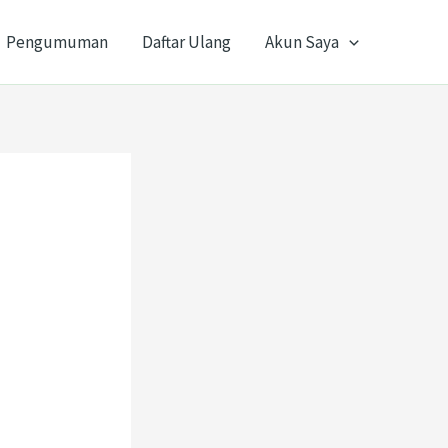
Pengumuman
Daftar Ulang
Akun Saya