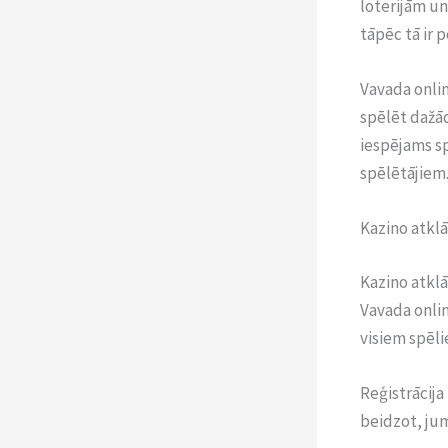
loterijām un
tāpēc tā ir 
Vavada onlin
spēlēt dažā
iespējams sp
spēlētājiem
Kazino atklā
Kazino atklā
Vavada onlin
visiem spēl
Reģistrācija 
beidzot, jums