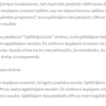
ģistrējas Vavada kazino, tad viņam tiek piedāvāts 100% bonus l
r iespējams izmantot spēlēm, kas nav iekļauti bonusu spēlēm. 
yalitātes programma”, kurā spēlētājiem tiek piedāvāts 10% no
m naudām.
o piedāvā arī “Spēlētāja kluba” sistēmu, kurā spēlētājiem tie
m iegādātajiem naudām. Šīs sistēma ir iespējams izmantot, lai 
das. Vavada online kazino tiek pārbaudīts, lai nodrošinātu, ka 
r drošas un neapņemtās.
luba sistēma
ir iespējams izmantot, lai iegūtu papildus naudas. Spēlētājiem 
% no visiem iegādātajiem naudām. Šīs sistēma ir iespējams izm
ldus naudas. Spēlētājiem tiek piedāvāts 10% no visiem iegādāt