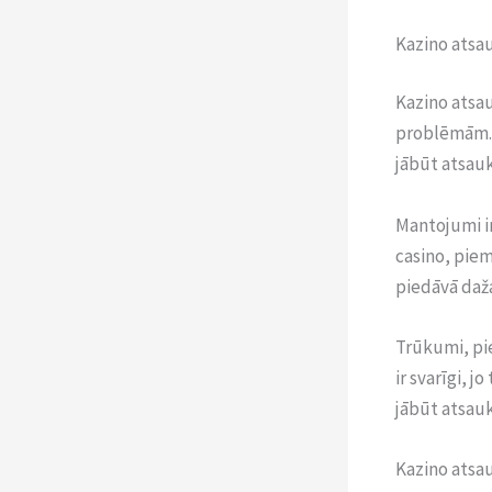
Kazino atsa
Kazino atsau
problēmām. V
jābūt atsau
Mantojumi ir 
casino, piem
piedāvā daž
Trūkumi, pie
ir svarīgi, j
jābūt atsau
Kazino atsau