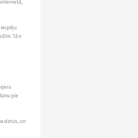
 internetā,
 iespēju
dīm. Tā ir
arjeru
ūšanu pie
ina datus, un