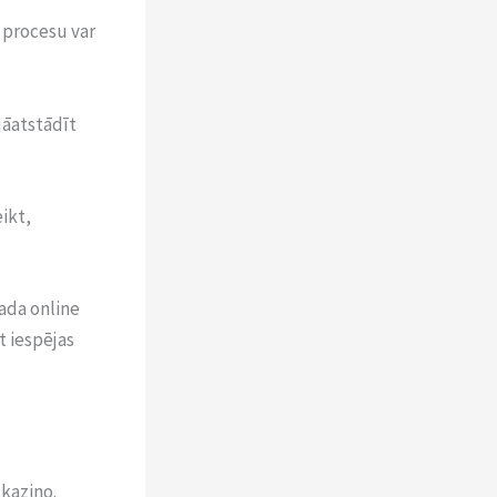
o procesu var
 jāatstādīt
eikt,
ada online
t iespējas
 kazino.