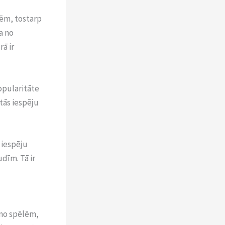
lēm, tostarp
a no
ā ir
popularitāte
 tās iespēju
 iespēju
dīm. Tā ir
ino spēlēm,