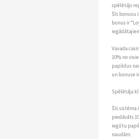
spēlētājs re
Šīs bonusu i
bonus ir “Lo
iegādātajie
Vavada casin
10% no visie
papildus nau
un bonuse i
Spēlētāja k
Šīs sistēma 
piedāvāts 10
iegūtu papi
naudām.