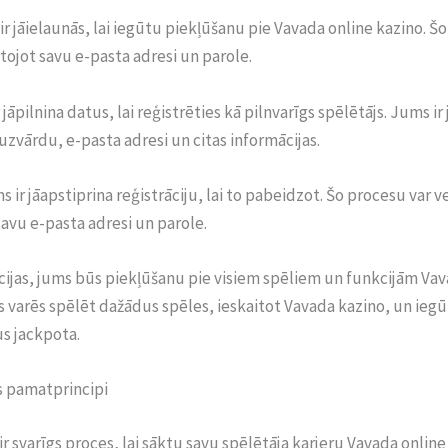
ir jāielaunās, lai iegūtu piekļūšanu pie Vavada online kazino. Š
tojot savu e-pasta adresi un parole.
 jāpilnina datus, lai reģistrēties kā pilnvarīgs spēlētājs. Jums ir
uzvārdu, e-pasta adresi un citas informācijas.
 ir jāapstiprina reģistrāciju, lai to pabeidzot. Šo procesu var v
avu e-pasta adresi un parole.
cijas, jums būs piekļūšanu pie visiem spēliem un funkcijām Vav
 varēs spēlēt dažādus spēles, ieskaitot Vavada kazino, un iegū
us jackpota.
s pamatprincipi
 ir svarīgs proces, lai sāktu savu spēlētāja karjeru Vavada online