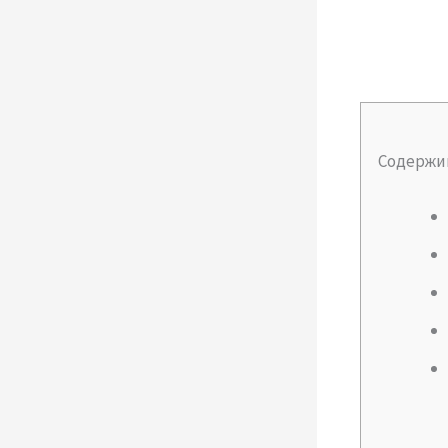
Содержи