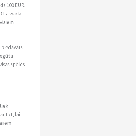
īdz 100 EUR.
Otra veida
 visiem
k piedāvāts
iegūtu
visas spēlēs
tiek
antot, lai
ajiem