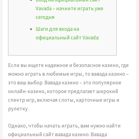
Vavada – начните играть уже
сегодня
Шаги для входа на
официальный сайт Vavada:
Если вы ищете надежное и безопасное казино, где
можно играть в любимые игры, то вавада казино –
это ваш выбор. Вавада казино – это популярное
онлайн-казино, которое предлагает широкий
спектр игр, включая слоты, карточные игры и
рулетку.
Однако, чтобы начать играть, вам нужно найти
официальный сайт вавада казино. Вавада