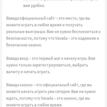
вам удобно.
Вавада официальный сайт – это место, где вы
можете играть в любое время и получать
реальные выигрыши. Вам не нужно беспокоиться о
безопасности, потому что Vavada – это надежное и
безопасное казино.
Вавада вход – это первый шаг к началу игры. Вам
нужно только зарегистрироваться, выбрать
валюту и начать играть.
Вавада казино – это официальный сайт, где вы
можете начать играть уже сегодня. Вам не нужно
ждать, потому что Vavada – это казино, где вы
можете играть в любое время.