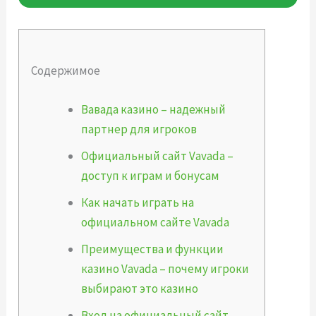
Содержимое
Вавада казино – надежный
партнер для игроков
Официальный сайт Vavada –
доступ к играм и бонусам
Как начать играть на
официальном сайте Vavada
Преимущества и функции
казино Vavada – почему игроки
выбирают это казино
Вход на официальный сайт