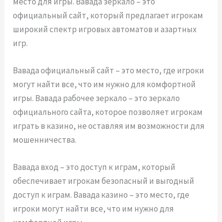
место для игры. Вавада зеркало – это
официальный сайт, который предлагает игрокам
широкий спектр игровых автоматов и азартных
игр.
Вавада официальный сайт – это место, где игроки
могут найти все, что им нужно для комфортной
игры. Вавада рабочее зеркало – это зеркало
официального сайта, которое позволяет игрокам
играть в казино, не оставляя им возможности для
мошенничества.
Вавада вход – это доступ к играм, который
обеспечивает игрокам безопасный и выгодный
доступ к играм. Вавада казино – это место, где
игроки могут найти все, что им нужно для