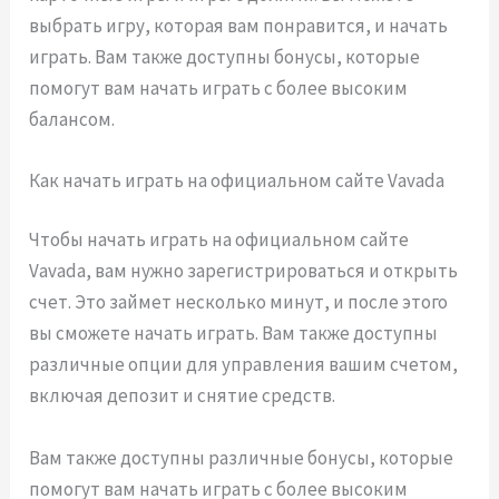
выбрать игру, которая вам понравится, и начать
играть. Вам также доступны бонусы, которые
помогут вам начать играть с более высоким
балансом.
Как начать играть на официальном сайте Vavada
Чтобы начать играть на официальном сайте
Vavada, вам нужно зарегистрироваться и открыть
счет. Это займет несколько минут, и после этого
вы сможете начать играть. Вам также доступны
различные опции для управления вашим счетом,
включая депозит и снятие средств.
Вам также доступны различные бонусы, которые
помогут вам начать играть с более высоким