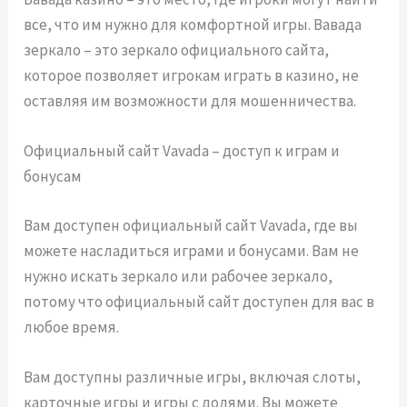
все, что им нужно для комфортной игры. Вавада
зеркало – это зеркало официального сайта,
которое позволяет игрокам играть в казино, не
оставляя им возможности для мошенничества.
Официальный сайт Vavada – доступ к играм и
бонусам
Вам доступен официальный сайт Vavada, где вы
можете насладиться играми и бонусами. Вам не
нужно искать зеркало или рабочее зеркало,
потому что официальный сайт доступен для вас в
любое время.
Вам доступны различные игры, включая слоты,
карточные игры и игры с долями. Вы можете