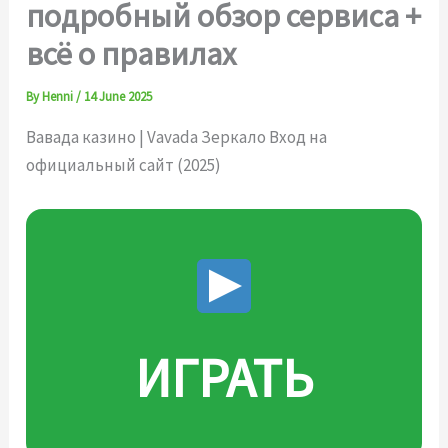
подробный обзор сервиса +
всё о правилах
By
Henni
/
14 June 2025
Вавада казино | Vavada Зеркало Вход на
официальный сайт (2025)
ИГРАТЬ