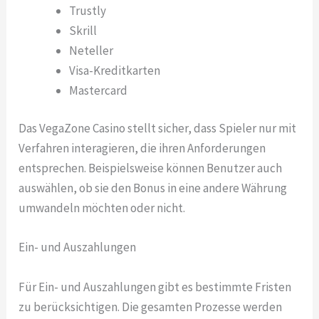
Trustly
Skrill
Neteller
Visa-Kreditkarten
Mastercard
Das VegaZone Casino stellt sicher, dass Spieler nur mit
Verfahren interagieren, die ihren Anforderungen
entsprechen. Beispielsweise können Benutzer auch
auswählen, ob sie den Bonus in eine andere Währung
umwandeln möchten oder nicht.
Ein- und Auszahlungen
Für Ein- und Auszahlungen gibt es bestimmte Fristen
zu berücksichtigen. Die gesamten Prozesse werden