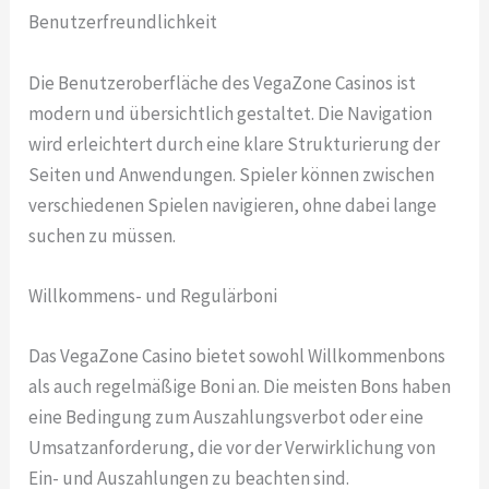
Benutzerfreundlichkeit
Die Benutzeroberfläche des VegaZone Casinos ist
modern und übersichtlich gestaltet. Die Navigation
wird erleichtert durch eine klare Strukturierung der
Seiten und Anwendungen. Spieler können zwischen
verschiedenen Spielen navigieren, ohne dabei lange
suchen zu müssen.
Willkommens- und Regulärboni
Das VegaZone Casino bietet sowohl Willkommenbons
als auch regelmäßige Boni an. Die meisten Bons haben
eine Bedingung zum Auszahlungsverbot oder eine
Umsatzanforderung, die vor der Verwirklichung von
Ein- und Auszahlungen zu beachten sind.