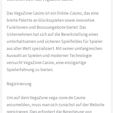
Das VegaZone Casino ist ein Online-Casino, das eine
breite Palette an Glücksspielen sowie innovative
Funktionen und Bonusangebote bietet. Das
Unternehmen hat sich auf die Bereitstellung eines
unterhaltsamen und sicheren Spielfeldes für Spieler
aus aller Welt spezialisiert. Mit seiner umfangreichen
Auswahl an Spielen und moderner Technologie
versucht VegaZone Casino, eine einzigartige
Spielerfahrung zu bieten.
Registrierung
Um auf dem VegaZone vega-zone.de Casino
anzumelden, muss man sich zunächst auf der Website
registrieren. Dies erfordert die Bereitigung von