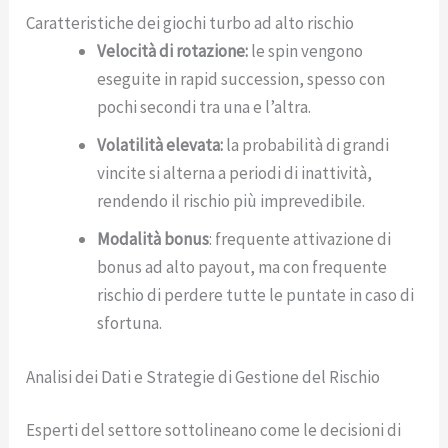
Caratteristiche dei giochi turbo ad alto rischio
Velocità di rotazione:
le spin vengono
eseguite in rapid succession, spesso con
pochi secondi tra una e l’altra.
Volatilità elevata:
la probabilità di grandi
vincite si alterna a periodi di inattività,
rendendo il rischio più imprevedibile.
Modalità bonus
: frequente attivazione di
bonus ad alto payout, ma con frequente
rischio di perdere tutte le puntate in caso di
sfortuna.
Analisi dei Dati e Strategie di Gestione del Rischio
Esperti del settore sottolineano come le decisioni di