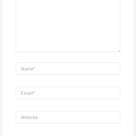
Name*
Email*
Website