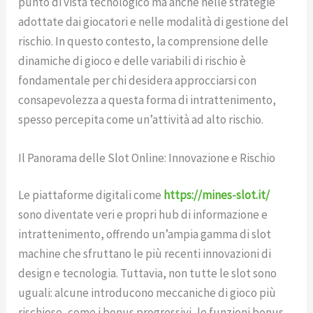
punto di vista tecnologico ma anche nelle strategie
adottate dai giocatori e nelle modalità di gestione del
rischio. In questo contesto, la comprensione delle
dinamiche di gioco e delle variabili di rischio è
fondamentale per chi desidera approcciarsi con
consapevolezza a questa forma di intrattenimento,
spesso percepita come un’attività ad alto rischio.
Il Panorama delle Slot Online: Innovazione e Rischio
Le piattaforme digitali come
https://mines-slot.it/
sono diventate veri e propri hub di informazione e
intrattenimento, offrendo un’ampia gamma di slot
machine che sfruttano le più recenti innovazioni di
design e tecnologia. Tuttavia, non tutte le slot sono
uguali: alcune introducono meccaniche di gioco più
rischiose, come i bonus progressivi, le funzioni bonus