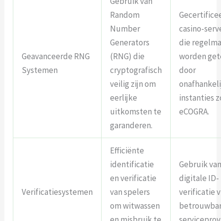
Gebruik van
Random
Gecertifice
Number
casino-serv
Generators
die regelma
Geavanceerde RNG
(RNG) die
worden get
Systemen
cryptografisch
door
veilig zijn om
onafhankeli
eerlijke
instanties z
uitkomsten te
eCOGRA.
garanderen.
Efficiënte
identificatie
Gebruik va
en verificatie
digitale ID-
Verificatiesystemen
van spelers
verificatie v
om witwassen
betrouwba
en misbruik te
serviceprov