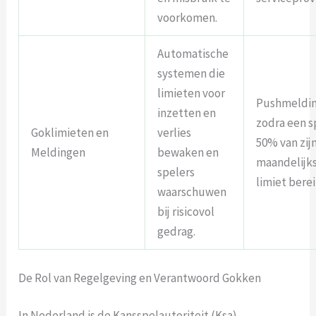
voorkomen.
Automatische
systemen die
limieten voor
Pushmeldi
inzetten en
zodra een s
Goklimieten en
verlies
50% van zij
Meldingen
bewaken en
maandelijk
spelers
limiet berei
waarschuwen
bij risicovol
gedrag.
De Rol van Regelgeving en Verantwoord Gokken
In Nederland is de Kansspelautoriteit (Ksa)