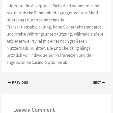
allem auf die Akzeptanz, Sicherheitsstandards und
regulatorische Rahmenbedingungen achten. Skrill
überzeugt durch seine schnelle
Transaktionsabwicklung, hohe Sicherheitsstandards
und breite Währungsunterstützung, während andere
Anbieter wie PayPal mit einer noch größeren
Nutzerbasis punkten. Die Entscheidung hängt
letztlich von individuellen Präferenzen und den
angebotenen Casino-Optionen ab.
PREVIOUS
NEXT
Leave a Comment