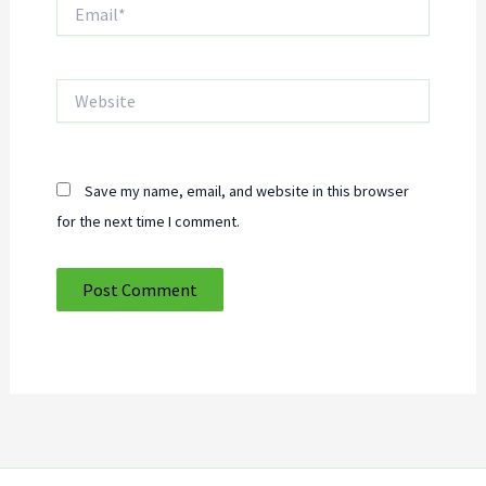
Email*
Website
Save my name, email, and website in this browser
for the next time I comment.