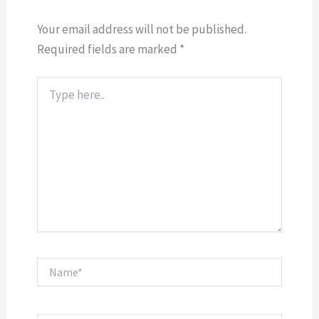
Your email address will not be published.
Required fields are marked
*
Type
here..
Name*