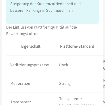
Steigerung der Kundenzufriedenheit und
besseren Rankings in Suchmaschinen.
Der Einfluss von Plattformqualität auf die
Bewertungskultur
Eigenschaft
Plattform-Standard
Verifizierungsprozesse
Hoch
R
Moderation
Streng
Transparente
Transparenz