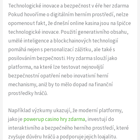
Technologické inovace a bezpečnost v éře her zdarma
Pokud hovoříme o digitálním herním prostředí, nelze
opomenout fakt, že dnešní online kasina jsou na špičce
technologické inovace. Použití
generativního obsahu,
umělé inteligence
a blockchainových technologií
pomáhá nejen s personalizací zážitku, ale také s
posilováním bezpečnosti. Hry zdarma slouží jako
platforma, na které lze testovat nejnovější
bezpečnostní opatření nebo inovativní herní
mechanismy, aniž by to mělo dopad na finanční
prostředky hráčů.
Například výzkumy ukazují, že moderní platformy,
jako je
powerup casino hry zdarma
, investují do
interaktivního a bezpečného herního prostředí, které
zvyšuje důvěru hráčů a podporuje jejich loajalitu.