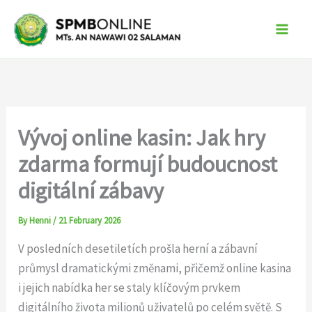
Skip
to
content
Vývoj online kasin: Jak hry
zdarma formují budoucnost
digitální zábavy
By
Henni
/
21 February 2026
V posledních desetiletích prošla herní a zábavní
průmysl dramatickými změnami, přičemž online kasina
i jejich nabídka her se staly klíčovým prvkem
digitálního života milionů uživatelů po celém světě. S