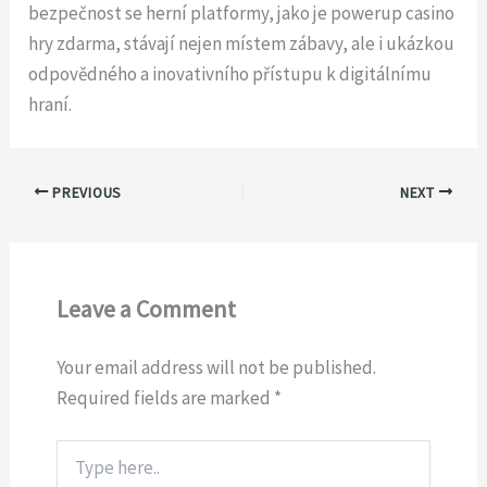
bezpečnost se herní platformy, jako je powerup casino
hry zdarma, stávají nejen místem zábavy, ale i ukázkou
odpovědného a inovativního přístupu k digitálnímu
hraní.
PREVIOUS
NEXT
Leave a Comment
Your email address will not be published.
Required fields are marked
*
Type
here..