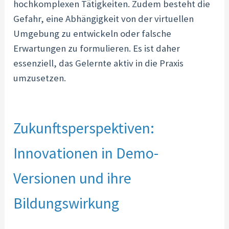
hochkomplexen Tätigkeiten. Zudem besteht die
Gefahr, eine Abhängigkeit von der virtuellen
Umgebung zu entwickeln oder falsche
Erwartungen zu formulieren. Es ist daher
essenziell, das Gelernte aktiv in die Praxis
umzusetzen.
Zukunftsperspektiven:
Innovationen in Demo-
Versionen und ihre
Bildungswirkung