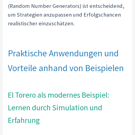
(Random Number Generators) ist entscheidend,
um Strategien anzupassen und Erfolgschancen
realistischer einzuschätzen.
Praktische Anwendungen und
Vorteile anhand von Beispielen
El Torero als modernes Beispiel:
Lernen durch Simulation und
Erfahrung