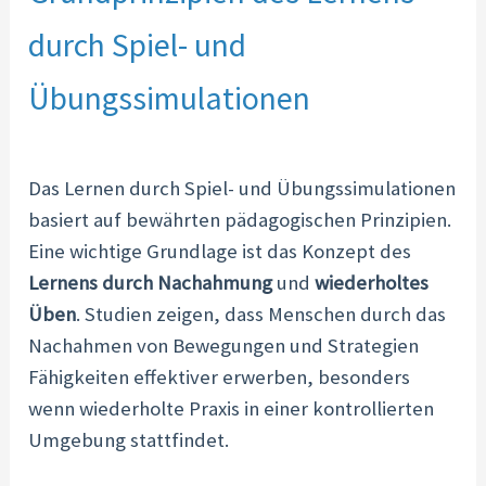
durch Spiel- und
Übungssimulationen
Das Lernen durch Spiel- und Übungssimulationen
basiert auf bewährten pädagogischen Prinzipien.
Eine wichtige Grundlage ist das Konzept des
Lernens durch Nachahmung
und
wiederholtes
Üben
. Studien zeigen, dass Menschen durch das
Nachahmen von Bewegungen und Strategien
Fähigkeiten effektiver erwerben, besonders
wenn wiederholte Praxis in einer kontrollierten
Umgebung stattfindet.