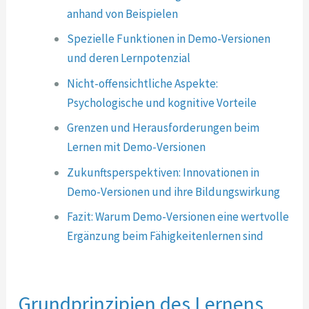
anhand von Beispielen
Spezielle Funktionen in Demo-Versionen
und deren Lernpotenzial
Nicht-offensichtliche Aspekte:
Psychologische und kognitive Vorteile
Grenzen und Herausforderungen beim
Lernen mit Demo-Versionen
Zukunftsperspektiven: Innovationen in
Demo-Versionen und ihre Bildungswirkung
Fazit: Warum Demo-Versionen eine wertvolle
Ergänzung beim Fähigkeitenlernen sind
Grundprinzipien des Lernens