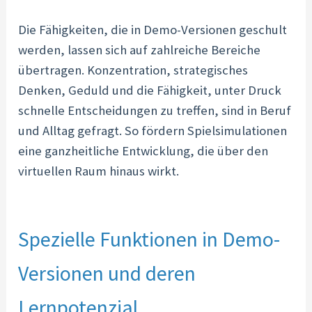
Die Fähigkeiten, die in Demo-Versionen geschult
werden, lassen sich auf zahlreiche Bereiche
übertragen. Konzentration, strategisches
Denken, Geduld und die Fähigkeit, unter Druck
schnelle Entscheidungen zu treffen, sind in Beruf
und Alltag gefragt. So fördern Spielsimulationen
eine ganzheitliche Entwicklung, die über den
virtuellen Raum hinaus wirkt.
Spezielle Funktionen in Demo-
Versionen und deren
Lernpotenzial