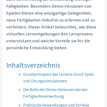
Fähigkeiten. Besonders Demo-Versionen von
Spielen bieten eine einzigartige Gelegenheit,
neue Fertigkeiten risikofrei zu erlernen und zu
verfeinern. Dieser Artikel beleuchtet, wie diese
virtuellen Lernumgebungen den Lernprozess
unterstützen und welche Vorteile sie für die
persönliche Entwicklung bieten.
Inhaltsverzeichnis
Grundprinzipien des Lernens durch Spiel-
und Übungssimulationen
Die Rolle der Demo-Versionen bei der
Fertigkeitenerwerbung
Praktische Anwendungen und Vorteile