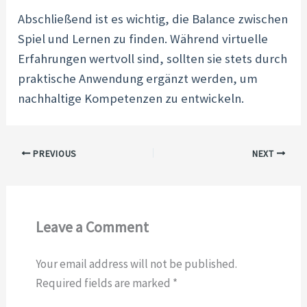
Abschließend ist es wichtig, die Balance zwischen
Spiel und Lernen zu finden. Während virtuelle
Erfahrungen wertvoll sind, sollten sie stets durch
praktische Anwendung ergänzt werden, um
nachhaltige Kompetenzen zu entwickeln.
PREVIOUS
NEXT
Leave a Comment
Your email address will not be published.
Required fields are marked
*