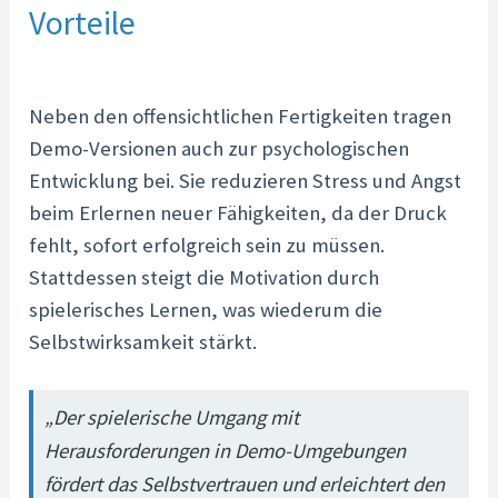
Vorteile
Neben den offensichtlichen Fertigkeiten tragen
Demo-Versionen auch zur psychologischen
Entwicklung bei. Sie reduzieren Stress und Angst
beim Erlernen neuer Fähigkeiten, da der Druck
fehlt, sofort erfolgreich sein zu müssen.
Stattdessen steigt die Motivation durch
spielerisches Lernen, was wiederum die
Selbstwirksamkeit stärkt.
„Der spielerische Umgang mit
Herausforderungen in Demo-Umgebungen
fördert das Selbstvertrauen und erleichtert den