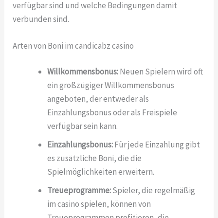
verfügbar sind und welche Bedingungen damit
verbunden sind.
Arten von Boni im candicabz casino
Willkommensbonus:
Neuen Spielern wird oft
ein großzügiger Willkommensbonus
angeboten, der entweder als
Einzahlungsbonus oder als Freispiele
verfügbar sein kann.
Einzahlungsbonus:
Für jede Einzahlung gibt
es zusätzliche Boni, die die
Spielmöglichkeiten erweitern.
Treueprogramme:
Spieler, die regelmäßig
im casino spielen, können von
Treueprogrammen profitieren, die