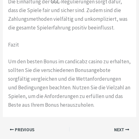
Die Einhaltung der
GGL
-Regulierungen sorgt dafür,
dass die Spiele fair und sicher sind. Zudem sind die
Zahlungsmethoden vielfältig und unkompliziert, was
die gesamte Spielerfahrung positiv beeinflusst.
Fazit
Um den besten Bonus im candicabz casino zu erhalten,
sollten Sie die verschiedenen Bonusangebote
sorgfältig vergleichen und die Wettanforderungen
und Bedingungen beachten. Nutzen Sie die Vielzahl an
Spielen, um die Anforderungen zu erfüllen und das
Beste aus Ihrem Bonus herauszuholen.
PREVIOUS
NEXT