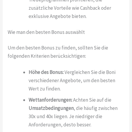
zusätzliche Vorteile wie Cashback oder
exklusive Angebote bieten.
Wie man den besten Bonus auswählt
Um den besten Bonus zu finden, sollten Sie die
folgenden Kriterien berücksichtigen:
Höhe des Bonus:
Vergleichen Sie die Boni
verschiedener Angebote, um den besten
Wert zu finden.
Wettanforderungen:
Achten Sie auf die
Umsatzbedingungen
, die häufig zwischen
30x und 40x liegen. Je niedriger die
Anforderungen, desto besser.