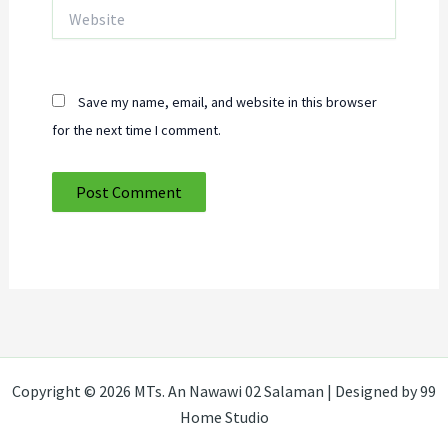
Website
Save my name, email, and website in this browser
for the next time I comment.
Copyright © 2026 MTs. An Nawawi 02 Salaman | Designed by 99
Home Studio