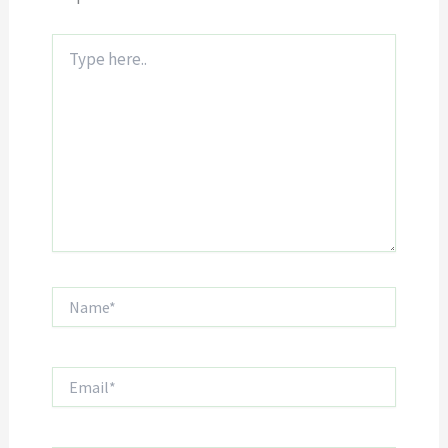
Type
here..
Name*
Email*