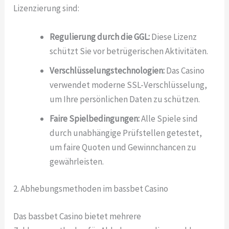
Lizenzierung sind:
Regulierung durch die GGL:
Diese Lizenz
schützt Sie vor betrügerischen Aktivitäten.
Verschlüsselungstechnologien:
Das Casino
verwendet moderne SSL-Verschlüsselung,
um Ihre persönlichen Daten zu schützen.
Faire Spielbedingungen:
Alle Spiele sind
durch unabhängige Prüfstellen getestet,
um faire Quoten und Gewinnchancen zu
gewährleisten.
2. Abhebungsmethoden im bassbet Casino
Das bassbet Casino bietet mehrere