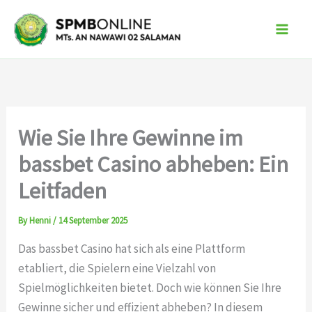
Skip
to
content
Wie Sie Ihre Gewinne im
bassbet Casino abheben: Ein
Leitfaden
By
Henni
/
14 September 2025
Das bassbet Casino hat sich als eine Plattform
etabliert, die Spielern eine Vielzahl von
Spielmöglichkeiten bietet. Doch wie können Sie Ihre
Gewinne sicher und effizient abheben? In diesem