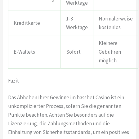
Werktage
1-3
Normalerweise
Kreditkarte
Werktage
kostenlos
Kleinere
E-Wallets
Sofort
Gebühren
möglich
Fazit
Das Abheben Ihrer Gewinne im bassbet Casino ist ein
unkomplizierter Prozess, sofern Sie die genannten
Punkte beachten. Achten Sie besonders auf die
Lizenzierung, die Zahlungsmethoden und die
Einhaltung von Sicherheitsstandards, um ein positives