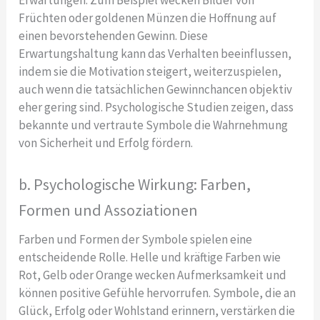
Erwartungen. Zum Beispiel wecken Bilder von
Früchten oder goldenen Münzen die Hoffnung auf
einen bevorstehenden Gewinn. Diese
Erwartungshaltung kann das Verhalten beeinflussen,
indem sie die Motivation steigert, weiterzuspielen,
auch wenn die tatsächlichen Gewinnchancen objektiv
eher gering sind. Psychologische Studien zeigen, dass
bekannte und vertraute Symbole die Wahrnehmung
von Sicherheit und Erfolg fördern.
b. Psychologische Wirkung: Farben,
Formen und Assoziationen
Farben und Formen der Symbole spielen eine
entscheidende Rolle. Helle und kräftige Farben wie
Rot, Gelb oder Orange wecken Aufmerksamkeit und
können positive Gefühle hervorrufen. Symbole, die an
Glück, Erfolg oder Wohlstand erinnern, verstärken die