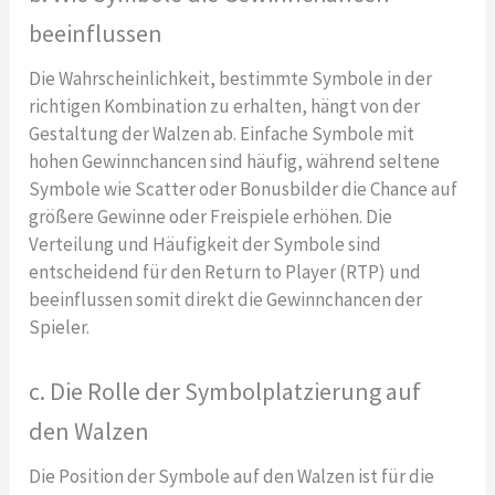
beeinflussen
Die Wahrscheinlichkeit, bestimmte Symbole in der
richtigen Kombination zu erhalten, hängt von der
Gestaltung der Walzen ab. Einfache Symbole mit
hohen Gewinnchancen sind häufig, während seltene
Symbole wie Scatter oder Bonusbilder die Chance auf
größere Gewinne oder Freispiele erhöhen. Die
Verteilung und Häufigkeit der Symbole sind
entscheidend für den Return to Player (RTP) und
beeinflussen somit direkt die Gewinnchancen der
Spieler.
c. Die Rolle der Symbolplatzierung auf
den Walzen
Die Position der Symbole auf den Walzen ist für die