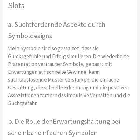
Slots
a. Suchtfördernde Aspekte durch
Symboldesigns
Viele Symbole sind so gestaltet, dass sie
Glücksgefühle und Erfolg simulieren. Die wiederholte
Präsentation vertrauter Symbole, gepaart mit
Erwartungen auf schnelle Gewinne, kann
suchtauslösende Muster verstärken. Die einfache
Gestaltung, die schnelle Erkennung und die positiven
Assoziationen fördern das impulsive Verhalten und die
Suchtgefahr.
b. Die Rolle der Erwartungshaltung bei
scheinbar einfachen Symbolen