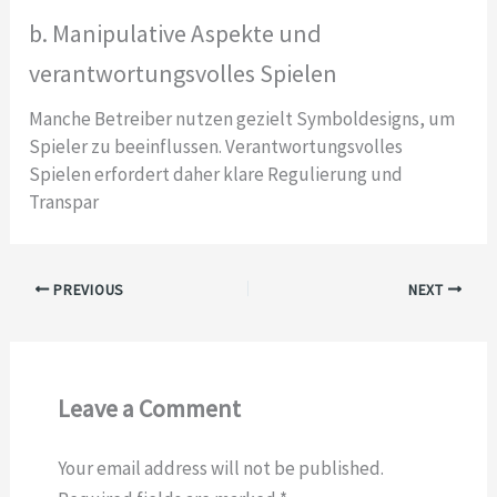
b. Manipulative Aspekte und
verantwortungsvolles Spielen
Manche Betreiber nutzen gezielt Symboldesigns, um
Spieler zu beeinflussen. Verantwortungsvolles
Spielen erfordert daher klare Regulierung und
Transpar
PREVIOUS
NEXT
Leave a Comment
Your email address will not be published.