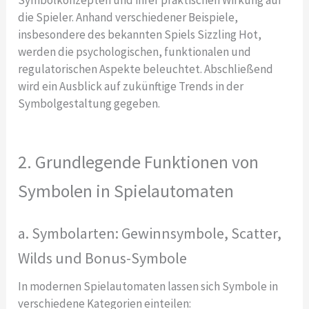
die Spieler. Anhand verschiedener Beispiele,
insbesondere des bekannten Spiels Sizzling Hot,
werden die psychologischen, funktionalen und
regulatorischen Aspekte beleuchtet. Abschließend
wird ein Ausblick auf zukünftige Trends in der
Symbolgestaltung gegeben.
2. Grundlegende Funktionen von
Symbolen in Spielautomaten
a. Symbolarten: Gewinnsymbole, Scatter,
Wilds und Bonus-Symbole
In modernen Spielautomaten lassen sich Symbole in
verschiedene Kategorien einteilen: