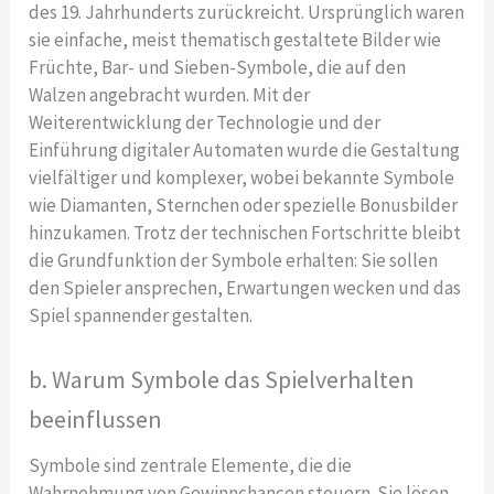
des 19. Jahrhunderts zurückreicht. Ursprünglich waren
sie einfache, meist thematisch gestaltete Bilder wie
Früchte, Bar- und Sieben-Symbole, die auf den
Walzen angebracht wurden. Mit der
Weiterentwicklung der Technologie und der
Einführung digitaler Automaten wurde die Gestaltung
vielfältiger und komplexer, wobei bekannte Symbole
wie Diamanten, Sternchen oder spezielle Bonusbilder
hinzukamen. Trotz der technischen Fortschritte bleibt
die Grundfunktion der Symbole erhalten: Sie sollen
den Spieler ansprechen, Erwartungen wecken und das
Spiel spannender gestalten.
b. Warum Symbole das Spielverhalten
beeinflussen
Symbole sind zentrale Elemente, die die
Wahrnehmung von Gewinnchancen steuern. Sie lösen