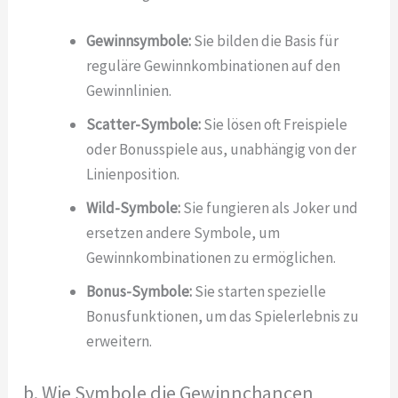
Gewinnsymbole:
Sie bilden die Basis für
reguläre Gewinnkombinationen auf den
Gewinnlinien.
Scatter-Symbole:
Sie lösen oft Freispiele
oder Bonusspiele aus, unabhängig von der
Linienposition.
Wild-Symbole:
Sie fungieren als Joker und
ersetzen andere Symbole, um
Gewinnkombinationen zu ermöglichen.
Bonus-Symbole:
Sie starten spezielle
Bonusfunktionen, um das Spielerlebnis zu
erweitern.
b. Wie Symbole die Gewinnchancen