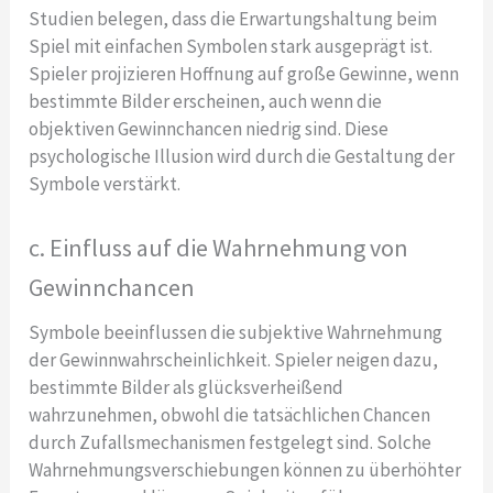
Studien belegen, dass die Erwartungshaltung beim
Spiel mit einfachen Symbolen stark ausgeprägt ist.
Spieler projizieren Hoffnung auf große Gewinne, wenn
bestimmte Bilder erscheinen, auch wenn die
objektiven Gewinnchancen niedrig sind. Diese
psychologische Illusion wird durch die Gestaltung der
Symbole verstärkt.
c. Einfluss auf die Wahrnehmung von
Gewinnchancen
Symbole beeinflussen die subjektive Wahrnehmung
der Gewinnwahrscheinlichkeit. Spieler neigen dazu,
bestimmte Bilder als glücksverheißend
wahrzunehmen, obwohl die tatsächlichen Chancen
durch Zufallsmechanismen festgelegt sind. Solche
Wahrnehmungsverschiebungen können zu überhöhter