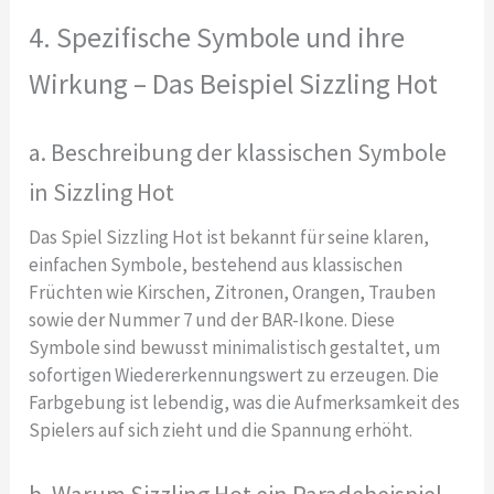
4. Spezifische Symbole und ihre
Wirkung – Das Beispiel Sizzling Hot
a. Beschreibung der klassischen Symbole
in Sizzling Hot
Das Spiel Sizzling Hot ist bekannt für seine klaren,
einfachen Symbole, bestehend aus klassischen
Früchten wie Kirschen, Zitronen, Orangen, Trauben
sowie der Nummer 7 und der BAR-Ikone. Diese
Symbole sind bewusst minimalistisch gestaltet, um
sofortigen Wiedererkennungswert zu erzeugen. Die
Farbgebung ist lebendig, was die Aufmerksamkeit des
Spielers auf sich zieht und die Spannung erhöht.
b. Warum Sizzling Hot ein Paradebeispiel