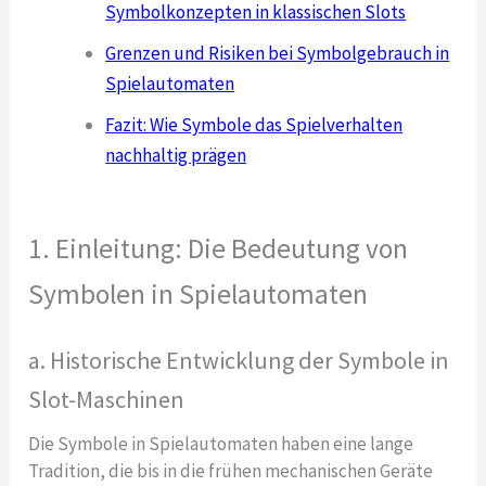
Symbolkonzepten in klassischen Slots
Grenzen und Risiken bei Symbolgebrauch in
Spielautomaten
Fazit: Wie Symbole das Spielverhalten
nachhaltig prägen
1. Einleitung: Die Bedeutung von
Symbolen in Spielautomaten
a. Historische Entwicklung der Symbole in
Slot-Maschinen
Die Symbole in Spielautomaten haben eine lange
Tradition, die bis in die frühen mechanischen Geräte