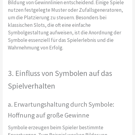
Bildung von Gewinnlinien entscheidend. Einige Spiele
nutzen festgelegte Muster oder Zufallsgeneratoren,
um die Platzierung zu steuern. Besonders bei
klassischen Slots, die oft eine einfache
Symbolgestaltung aufweisen, ist die Anordnung der
Symbole essenziell für das Spielerlebnis und die
Wahrnehmung von Erfolg.
3. Einfluss von Symbolen auf das
Spielverhalten
a. Erwartungshaltung durch Symbole:
Hoffnung auf große Gewinne
Symbole erzeugen beim Spieler bestimmte