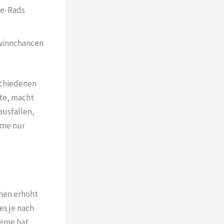
te-Rads
ewinnchancen
schiedenen
nte, macht
ausfallen,
eme nur
chen erhöht
es je nach
teme hat