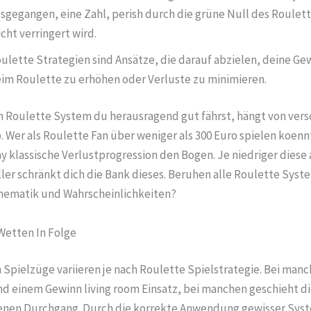
sgegangen, eine Zahl, perish durch die grüne Null des Roulet
icht verringert wird.
ulette Strategien sind Ansätze, die darauf abzielen, deine G
im Roulette zu erhöhen oder Verluste zu minimieren.
 Roulette System du herausragend gut fährst, hängt von ver
 Wer als Roulette Fan über weniger als 300 Euro spielen koen
 klassische Verlustprogression den Bogen. Je niedriger diese 
ler schränkt dich die Bank dieses. Beruhen alle Roulette Syst
ematik und Wahrscheinlichkeiten?
 Wetten In Folge
Spielzüge variieren je nach Roulette Spielstrategie. Bei man
d einem Gewinn living room Einsatz, bei manchen geschieht di
renen Durchgang. Durch die korrekte Anwendung gewisser Sys