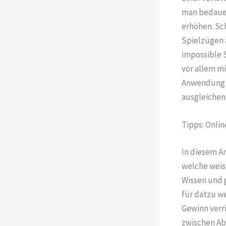
man bedauer
erhöhen. Sch
Spielzügen a
impossible S
vor allem mi
Anwendung d
ausgleichen
Tipps: Onli
In diesem Ar
welche weise
Wissen und 
für datzu w
Gewinn verri
zwischen Abb