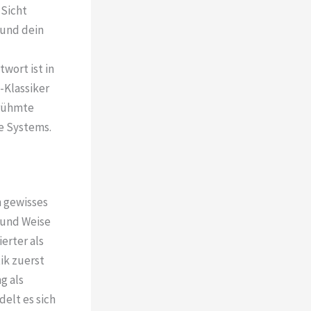
 Sicht
 und dein
wort ist in
-Klassiker
erühmte
te Systems.
n gewisses
 und Weise
erter als
ik zuerst
g als
elt es sich