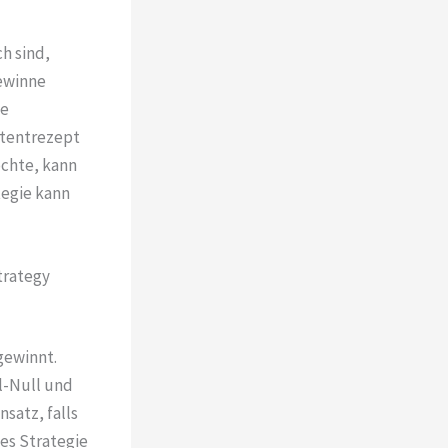
h sind,
Gewinne
ie
atentrezept
öchte, kann
tegie kann
trategy
gewinnt.
l-Null und
satz, falls
mes Strategie