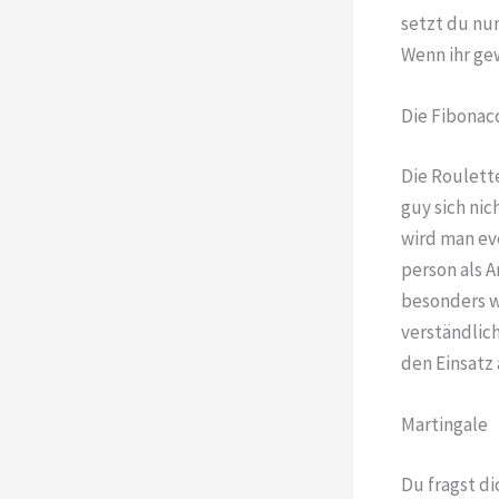
setzt du nu
Wenn ihr gew
Die Fibonacc
Die Roulette
guy sich ni
wird man ev
person als A
besonders w
verständlich
den Einsatz 
Martingale
Du fragst di