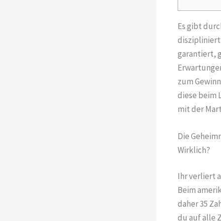
Es gibt dur
disziplinier
garantiert, 
Erwartungen
zum Gewinne
diese beim L
mit der Mart
Die Geheimn
Wirklich?
Ihr verliert
Beim amerik
daher 35 Zah
du auf alle 