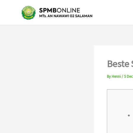
Skip
to
content
Beste
By
Henni
/
5 Dec