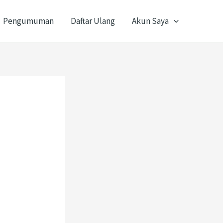
Pengumuman
Daftar Ulang
Akun Saya