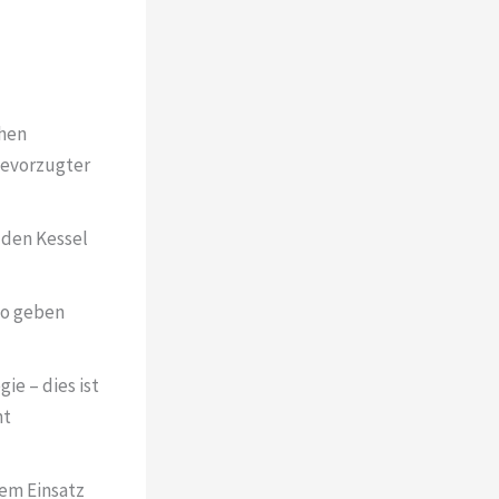
chen
 bevorzugter
 den Kessel
so geben
ie – dies ist
nt
em Einsatz