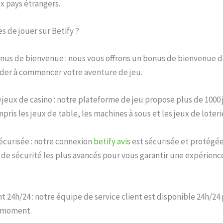
 pays étrangers.
s de jouer sur Betify ?
onus de bienvenue : nous vous offrons un bonus de bienvenue d
ider à commencer votre aventure de jeu.
 jeux de casino : notre plateforme de jeu propose plus de 1000
mpris les jeux de table, les machines à sous et les jeux de loteri
écurisée : notre connexion
betify avis
est sécurisée et protégée
de sécurité les plus avancés pour vous garantir une expérienc
nt 24h/24 : notre équipe de service client est disponible 24h/24
t moment.