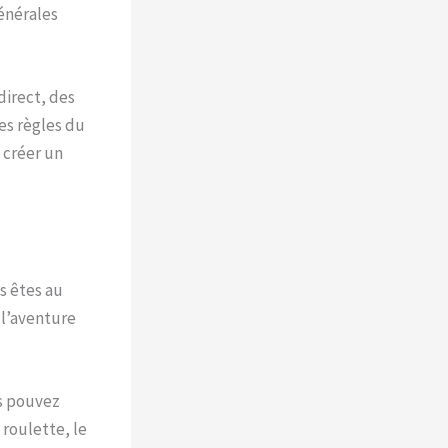
générales
direct, des
es règles du
 créer un
s êtes au
 l’aventure
us pouvez
 roulette, le