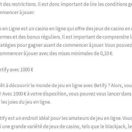
t des restrictions. Il est donc important de lire les conditions 
mmencer à jouer.
o en Ligne est un casino en ligne qui offre des jeux de casino en 
rmes et des bonus réguliers. Il est important de comprendre l
tratégies pour gagner avant de commencer à jouer. Vous pouvez
ommencer à jouer avec des mises minimales de 0,10 €.
tify avec 1000 €
êt à découvrir le monde de jeu en ligne avec Betify ? Alors, vou
! Avec 1000 € à votre disposition, vous pouvez vous lancer dans
les joies du jeu en ligne.
tify est un endroit idéal pour les amateurs de jeu en ligne. Vo
i une grande variété de jeux de casino, tels que le blackjack, le