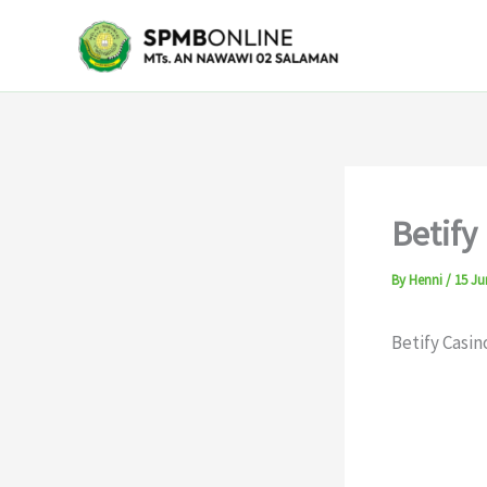
Skip
to
content
Betify
By
Henni
/
15 Ju
Betify Casin