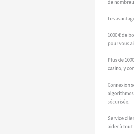
de nombreux
Les avantage
1000 € de b
pour vous a
Plus de 1000
casino, y co
Connexion s
algorithmes 
sécurisée.
Service clie
aider à tou