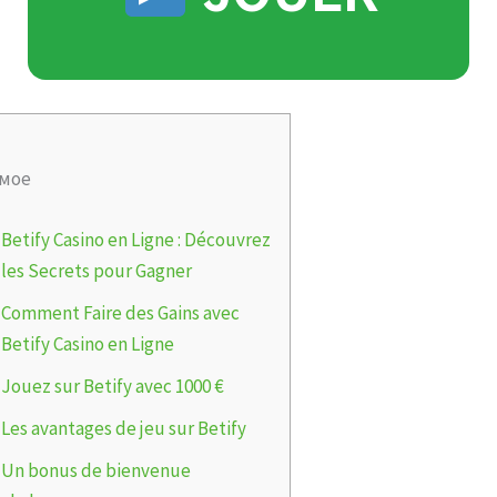
мое
Betify Casino en Ligne : Découvrez
les Secrets pour Gagner
Comment Faire des Gains avec
Betify Casino en Ligne
Jouez sur Betify avec 1000 €
Les avantages de jeu sur Betify
Un bonus de bienvenue