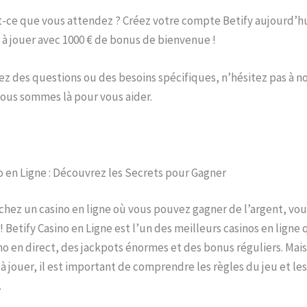
t-ce que vous attendez ? Créez votre compte Betify aujourd’hu
 jouer avec 1000 € de bonus de bienvenue !
vez des questions ou des besoins spécifiques, n’hésitez pas à n
Nous sommes là pour vous aider.
o en Ligne : Découvrez les Secrets pour Gagner
chez un casino en ligne où vous pouvez gagner de l’argent, vou
! Betify Casino en Ligne est l’un des meilleurs casinos en ligne q
no en direct, des jackpots énormes et des bonus réguliers. Mai
jouer, il est important de comprendre les règles du jeu et les
.