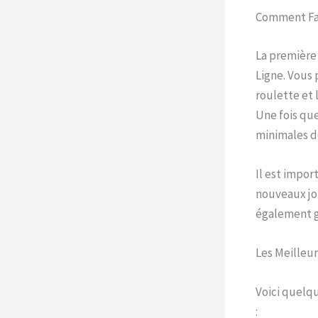
Comment Fair
La première 
Ligne. Vous 
roulette et 
Une fois que
minimales de
Il est impor
nouveaux jo
également g
Les Meilleur
Voici quelqu
: