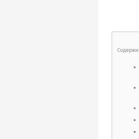
Содержи