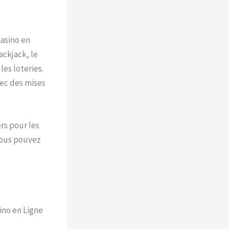
Casino en
ackjack, le
les loteries.
vec des mises
rs pour les
Vous pouvez
ino en Ligne