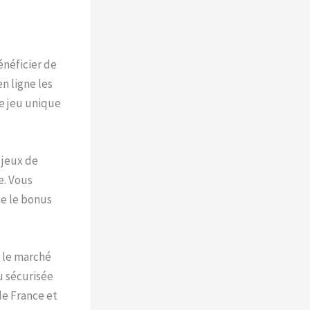
énéficier de
n ligne les
e jeu unique
 jeux de
e. Vous
e le bonus
r le marché
u sécurisée
de France et