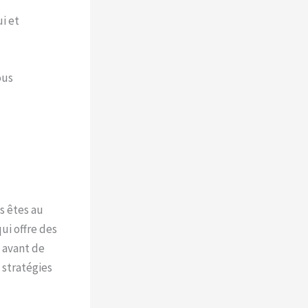
i et
ous
s êtes au
ui offre des
s avant de
 stratégies