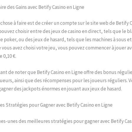
e des Gains avec Betify Casino en Ligne
chose à faire est de créer un compte sur le site web de Betify 
pouvez choisir entre des jeux de casino en direct, tels que le bl
le poker, ou des jeux de hasard, tels que les machines à sous et 
 vous avez choisi votre jeu, vous pouvez commencer à jouer a
 0,10 €.
tant de noter que Betify Casino en Ligne offre des bonus régulie
ueurs, ainsi que des récompenses pour les joueurs réguliers. 
agner des jackpots énormes en jouant aux jeux de hasard.
es Stratégies pour Gagner avec Betify Casino en Ligne
es-unes des meilleures stratégies pour gagner avec Betify Cas