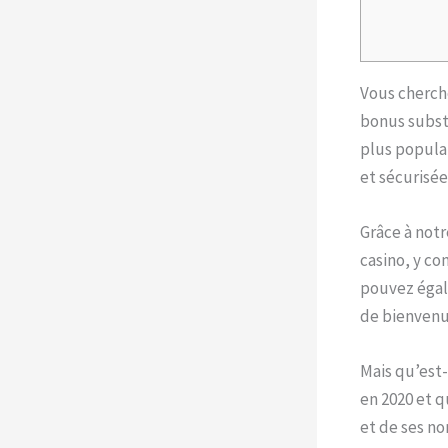
Vous cherche
bonus substa
plus populai
et sécurisée
Grâce à notr
casino, y co
pouvez égal
de bienvenu
Mais qu’est-
en 2020 et q
et de ses no