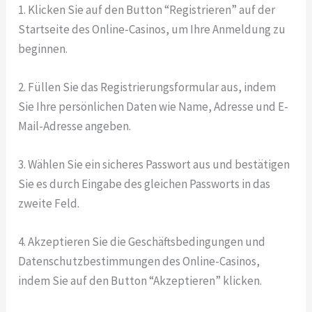
1. Klicken Sie auf den Button “Registrieren” auf der
Startseite des Online-Casinos, um Ihre Anmeldung zu
beginnen.
2. Füllen Sie das Registrierungsformular aus, indem
Sie Ihre persönlichen Daten wie Name, Adresse und E-
Mail-Adresse angeben.
3. Wählen Sie ein sicheres Passwort aus und bestätigen
Sie es durch Eingabe des gleichen Passworts in das
zweite Feld.
4. Akzeptieren Sie die Geschäftsbedingungen und
Datenschutzbestimmungen des Online-Casinos,
indem Sie auf den Button “Akzeptieren” klicken.