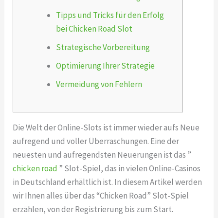
Tipps und Tricks für den Erfolg
bei Chicken Road Slot
Strategische Vorbereitung
Optimierung Ihrer Strategie
Vermeidung von Fehlern
Die Welt der Online-Slots ist immer wieder aufs Neue
aufregend und voller Überraschungen. Eine der
neuesten und aufregendsten Neuerungen ist das ”
chicken road
” Slot-Spiel, das in vielen Online-Casinos
in Deutschland erhältlich ist. In diesem Artikel werden
wir Ihnen alles über das “Chicken Road” Slot-Spiel
erzählen, von der Registrierung bis zum Start.