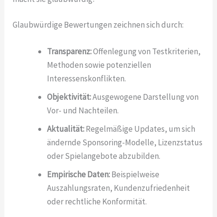
Glaubwürdige Bewertungen zeichnen sich durch:
Transparenz:
Offenlegung von Testkriterien,
Methoden sowie potenziellen
Interessenskonflikten.
Objektivität:
Ausgewogene Darstellung von
Vor- und Nachteilen.
Aktualität:
Regelmäßige Updates, um sich
ändernde Sponsoring-Modelle, Lizenzstatus
oder Spielangebote abzubilden.
Empirische Daten:
Beispielweise
Auszahlungsraten, Kundenzufriedenheit
oder rechtliche Konformität.