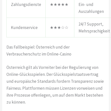
Zahlungsdienste
★★★★★
Ein- und
Auszahlungen
24/7 Support,
Kundenservice
★★★☆☆
Mehrsprachigkeit
Das Fallbeispiel: Österreich und der
Verbraucherschutz im Online-Casino
Österreich gilt als Vorreiter bei der Regulierung von
Online-Glücksspielen. Der Glücksspielstaatsvertrag
und europäische Standards fordern Transparenz sowie
Fairness. Plattformen müssen Lizenzen vorweisen und
ihre Prozesse offenlegen, um auf dem Markt bestehen
zu können.