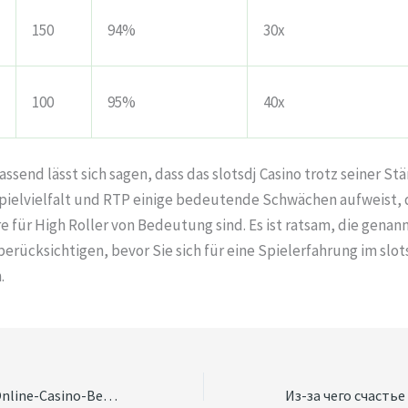
150
94%
30x
100
95%
40x
end lässt sich sagen, dass das slotsdj Casino trotz seiner Stä
pielvielfalt und RTP einige bedeutende Schwächen aufweist, 
 für High Roller von Bedeutung sind. Es ist ratsam, die genan
erücksichtigen, bevor Sie sich für eine Spielerfahrung im slot
.
Die Evolution der Online-Casino-Bewertungen: Qualität, Transparenz und Verbraucherschutz