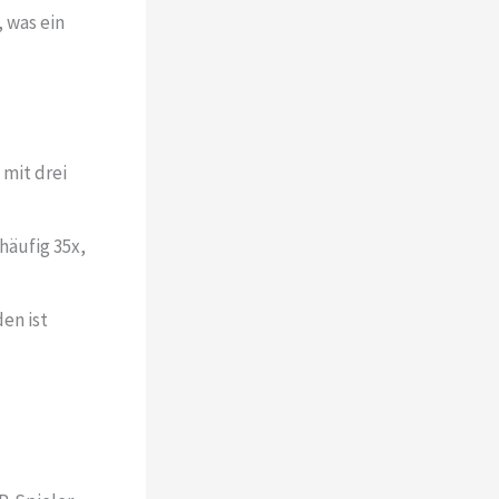
 was ein
 mit drei
äufig 35x,
en ist