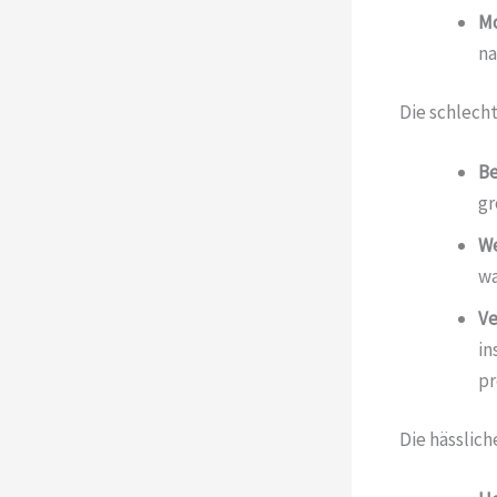
Mo
na
Die schlech
Be
gr
We
wa
Ve
in
pr
Die hässlic