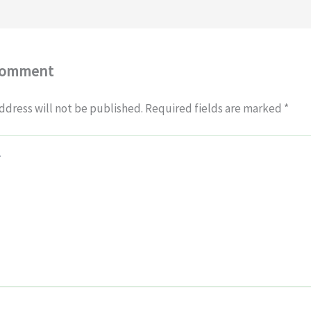
Comment
ddress will not be published.
Required fields are marked
*