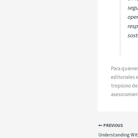
segu
oper
resp
sost
Para quiene
editoriales 
tropisino d
asesoramien
PREVIOUS