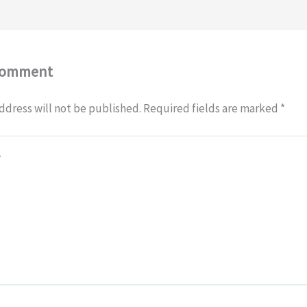
Comment
ddress will not be published.
Required fields are marked
*