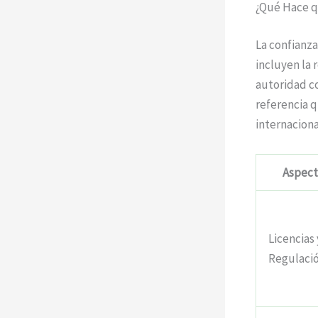
¿Qué Hace qu
La confianza
incluyen la 
autoridad c
referencia 
internaciona
Aspec
Licencias 
Regulaci