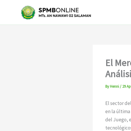
Skip
to
content
El Mer
Anális
By
Henni
/
29 Apr
El sector d
en la última
del Juego, 
tecnológico