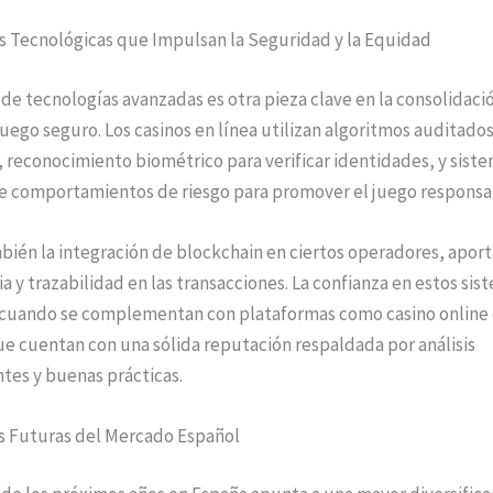
s Tecnológicas que Impulsan la Seguridad y la Equidad
de tecnologías avanzadas es otra pieza clave en la consolidaci
uego seguro. Los casinos en línea utilizan algoritmos auditados
, reconocimiento biométrico para verificar identidades, y sist
e comportamientos de riesgo para promover el juego responsa
bién la integración de blockchain en ciertos operadores, apor
a y trazabilidad en las transacciones. La confianza en estos sis
cuando se complementan con plataformas como casino online
ue cuentan con una sólida reputación respaldada por análisis
tes y buenas prácticas.
s Futuras del Mercado Español