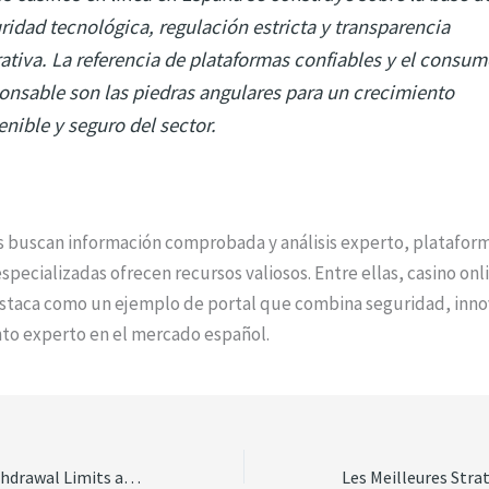
ridad tecnológica, regulación estricta y transparencia
ativa. La referencia de plataformas confiables y el consum
onsable son las piedras angulares para un crecimiento
enible y seguro del sector.
s buscan información comprobada y análisis experto, platafor
especializadas ofrecen recursos valiosos. Entre ellas, casino on
estaca como un ejemplo de portal que combina seguridad, inno
to experto en el mercado español.
Understanding Withdrawal Limits at Hotloot Casino: A Guide for Players