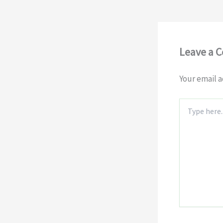
Leave a 
Your email a
Type
here..