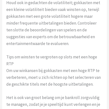
Houd ook in gedachten de volatiliteit; gokkasten met
een kleine volatiliteit bieden vaak winsten op, terwijl
gokkasten met een grote volatiliteit hogere maar
minder frequente uitbetalingen bieden. Controleer
ten slotte de beoordelingen van spelers en de
suggesties van experts om de betrouwbaarheid en
entertainmentwaarde te evalueren.
Tips om winsten te vergroten op slots met een hoge
RTP
Om uw winkansen bij gokkasten met een hoge RTP te
verbeteren, moet u zich richten op het selecteren van
de geschikte titels met de hoogste uitbetalingen.
Het is ook van groot belang om je bankroll zorgvuldig
te managen, zodat je je speeltijd kunt verlengen en je