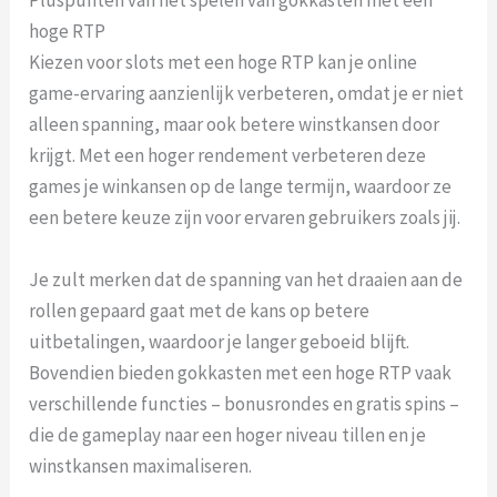
Pluspunten van het spelen van gokkasten met een
hoge RTP
Kiezen voor slots met een hoge RTP kan je online
game-ervaring aanzienlijk verbeteren, omdat je er niet
alleen spanning, maar ook betere winstkansen door
krijgt. Met een hoger rendement verbeteren deze
games je winkansen op de lange termijn, waardoor ze
een betere keuze zijn voor ervaren gebruikers zoals jij.
Je zult merken dat de spanning van het draaien aan de
rollen gepaard gaat met de kans op betere
uitbetalingen, waardoor je langer geboeid blijft.
Bovendien bieden gokkasten met een hoge RTP vaak
verschillende functies – bonusrondes en gratis spins –
die de gameplay naar een hoger niveau tillen en je
winstkansen maximaliseren.