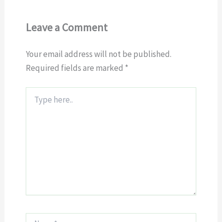
Leave a Comment
Your email address will not be published.
Required fields are marked
*
Type
here..
Name*