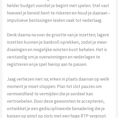
helder budget voordat je begint met spelen. Stel vast
hoeveel je bereid bent te riskeren en houd je daaraan –
impulsieve beslissingen leiden vaak tot nederlaag.
Denk daarna na over de grootte van je inzetten; lagere
inzetten kunnen je bankroll oprekken, zodat je meer
draaiingen en mogelijke winsten kunt behalen. Het is
verstandig om je overwinningen en nederlagen te
registreren en je spel hierop aan te passen.
Jaag verliezen niet na; erken in plaats daarvan op welk
moment je moet stoppen. Plan tot slot pauzes om
vermoeidheid te vermijden die je oordeel kan
vertroebelen. Door deze gewoonten te accepteren,
ontwikkel je een gedisciplineerde benadering die je
kansen op winst op slots met een hoge RTP vergroot.