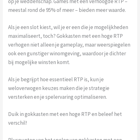
op je weddenschap. Games met een verhoogde RTP –
meestal rond de 95% of meer – bieden meer waarde.
Als je een slot kiest, wil je er een die je mogelijkheden
maximaliseert, toch? Gokkasten met een hoge RTP
verhogen niet alleen je gameplay, maar weerspiegelen
ook een gunstiger winomgeving, waardoor je dichter
bij mogelijke winsten komt.
Als je begrijpt hoe essentieel RTP is, kun je
weloverwogen keuzes maken die je strategie
versterken en je spelervaring optimaliseren.
Duik in gokkasten met een hoge RTP en beleef het
verschil!