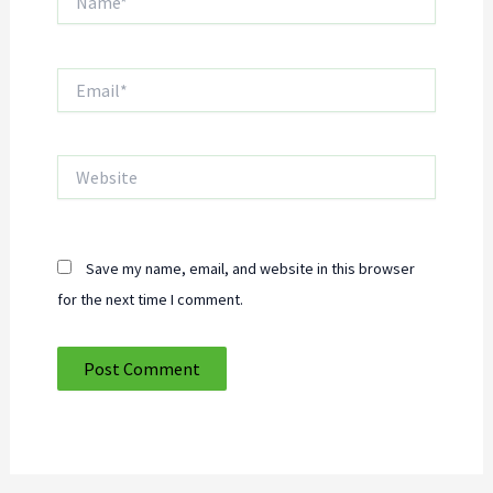
Email*
Website
Save my name, email, and website in this browser
for the next time I comment.