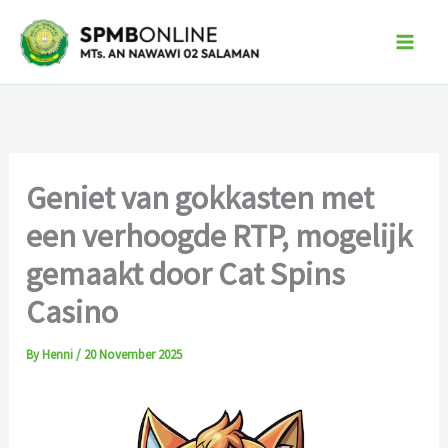
Skip
to
content
Geniet van gokkasten met
een verhoogde RTP, mogelijk
gemaakt door Cat Spins
Casino
By
Henni
/
20 November 2025