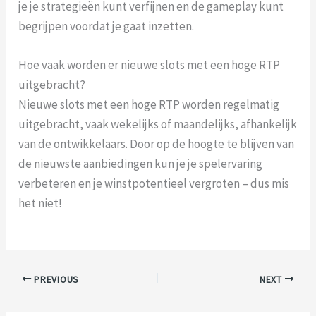
je je strategieën kunt verfijnen en de gameplay kunt
begrijpen voordat je gaat inzetten.
Hoe vaak worden er nieuwe slots met een hoge RTP
uitgebracht?
Nieuwe slots met een hoge RTP worden regelmatig
uitgebracht, vaak wekelijks of maandelijks, afhankelijk
van de ontwikkelaars. Door op de hoogte te blijven van
de nieuwste aanbiedingen kun je je spelervaring
verbeteren en je winstpotentieel vergroten – dus mis
het niet!
PREVIOUS
NEXT