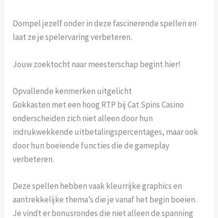
Dompel jezelf onder in deze fascinerende spellen en
laat ze je spelervaring verbeteren.
Jouw zoektocht naar meesterschap begint hier!
Opvallende kenmerken uitgelicht
Gokkasten met een hoog RTP bij Cat Spins Casino
onderscheiden zich niet alleen door hun
indrukwekkende uitbetalingspercentages, maar ook
door hun boeiende functies die de gameplay
verbeteren.
Deze spellen hebben vaak kleurrijke graphics en
aantrekkelijke thema’s die je vanaf het begin boeien.
Je vindt er bonusrondes die niet alleen de spanning