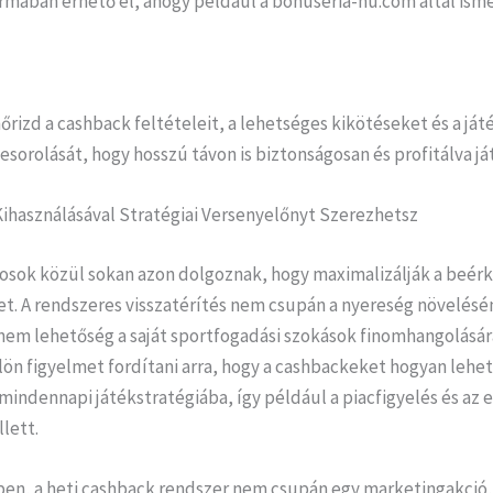
ormában érhető el, ahogy például a bonuseria-hu.com által ism
őrizd a cashback feltételeit, a lehetséges kikötéseket és a ját
esorolását, hogy hosszú távon is biztonságosan és profitálva ját
Kihasználásával Stratégiai Versenyelőnyt Szerezhetsz
ékosok közül sokan azon dolgoznak, hogy maximalizálják a beér
t. A rendszeres visszatérítés nem csupán a nyereség növelésé
em lehetőség a saját sportfogadási szokások finomhangolására
ön figyelmet fordítani arra, hogy a cashbackeket hogyan lehet
mindennapi játékstratégiába, így például a piacfigyelés és a
lett.
en, a heti cashback rendszer nem csupán egy marketingakció