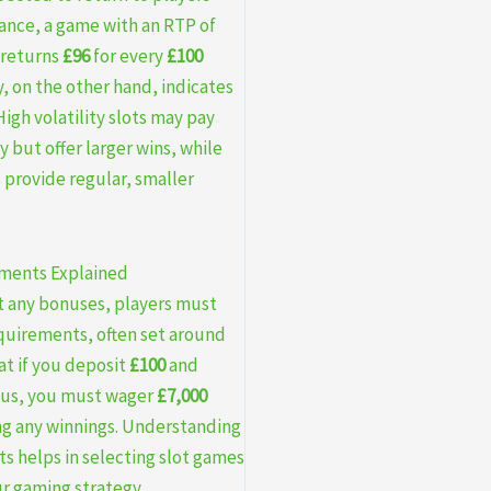
tance, a game with an RTP of
 returns
£96
for every
£100
y, on the other hand, indicates
High volatility slots may pay
y but offer larger wins, while
s provide regular, smaller
ments Explained
t any bonuses, players must
uirements, often set around
at if you deposit
£100
and
us, you must wager
£7,000
g any winnings. Understanding
s helps in selecting slot games
ur gaming strategy.