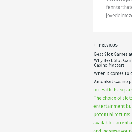
fenntarthat
jövedelmező
PREVIOUS
Best Slot Games a
Why Best Slot Ga
Casino Matters
When it comes to 
AmonBet Casino p
out with its expan
The choice of slot
entertainment but
potential returns.
available can enh
and increase your 