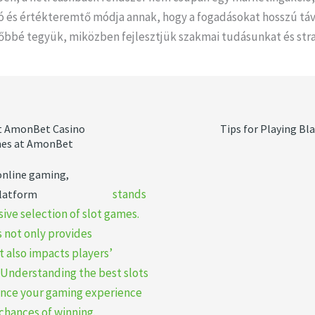
ó és értékteremtő módja annak, hogy a fogadásokat hosszú tá
bbé tegyük, miközben fejlesztjük szakmai tudásunkat és stra
t AmonBet Casino
mes at AmonBet
online gaming,
stands
latform
sive selection of slot games.
s not only provides
 also impacts players’
 Understanding the best slots
ance your gaming experience
chances of winning.