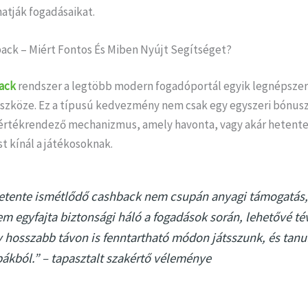
atják fogadásaikat.
back – Miért Fontos És Miben Nyújt Segítséget?
ack
rendszer a legtöbb modern fogadóportál egyik legnépsze
szköze. Ez a típusú kedvezmény nem csak egy egyszeri bónus
értékrendező mechanizmus, amely havonta, vagy akár hetente 
st kínál a játékosoknak.
etente ismétlődő cashback nem csupán anyagi támogatás,
m egyfajta biztonsági háló a fogadások során, lehetővé té
 hosszabb távon is fenntartható módon játsszunk, és tanu
bákból.” – tapasztalt szakértő véleménye