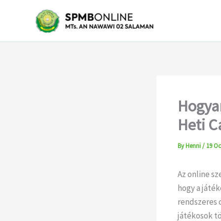
Skip
to
content
Hogyan
Heti C
By
Henni
/
19 Oc
Az online s
hogy a játék
rendszeres 
játékosok tö