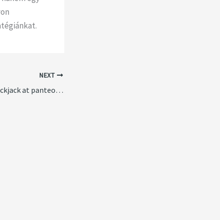
von
tégiánkat.
NEXT
Tips for Playing Blackjack at panteon casino