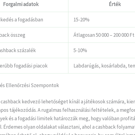
Forgalmi adatok
Érték
ekedés a fogadásban
15-20%
back összeg
Átlagosan 50 000 – 200 000 Ft
ashback százalék
5-10%
erűbb fogadási piacok
Labdarúgás, kosárlabda, ten
és Ellenőrzési Szempontok
i cashback kedvező lehetőséget kínál a játékosok számára, ki
apos tájékozódás. A rugalmas felhasználási feltételek, a megfo
ek és a fogadási limitek határozzák meg, hogy valóban profit
 Érdemes olyan oldalakat választani, ahol a cashback folyama