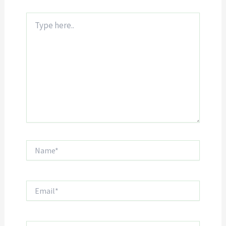
Type
here..
Name*
Email*
Website