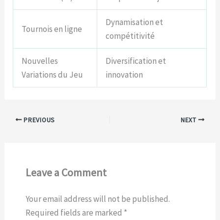
Dynamisation et
Tournois en ligne
compétitivité
Nouvelles
Diversification et
Variations du Jeu
innovation
PREVIOUS
NEXT
Leave a Comment
Your email address will not be published.
Required fields are marked
*