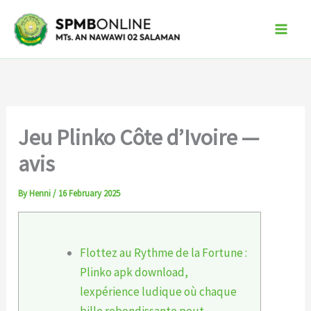
Skip
to
content
Jeu Plinko Côte d’Ivoire —
avis
By
Henni
/
16 February 2025
Flottez au Rythme de la Fortune :
Plinko apk download,
lexpérience ludique où chaque
bille rebondissante peut