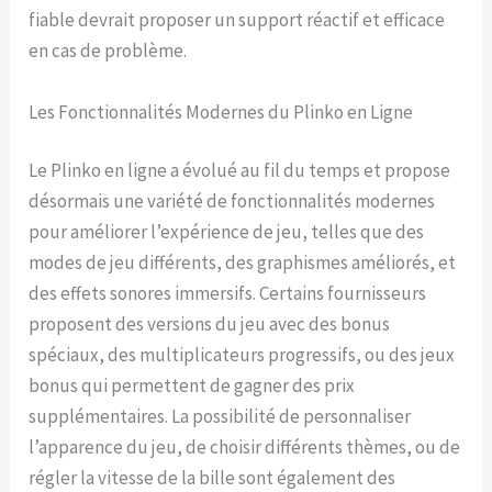
fiable devrait proposer un support réactif et efficace
en cas de problème.
Les Fonctionnalités Modernes du Plinko en Ligne
Le Plinko en ligne a évolué au fil du temps et propose
désormais une variété de fonctionnalités modernes
pour améliorer l’expérience de jeu, telles que des
modes de jeu différents, des graphismes améliorés, et
des effets sonores immersifs. Certains fournisseurs
proposent des versions du jeu avec des bonus
spéciaux, des multiplicateurs progressifs, ou des jeux
bonus qui permettent de gagner des prix
supplémentaires. La possibilité de personnaliser
l’apparence du jeu, de choisir différents thèmes, ou de
régler la vitesse de la bille sont également des