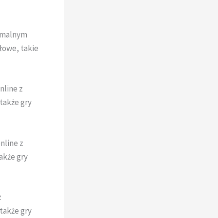
nimalnym
łowe, takie
nline z
także gry
nline z
akże gry
z
także gry