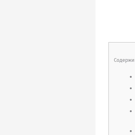
Содержи