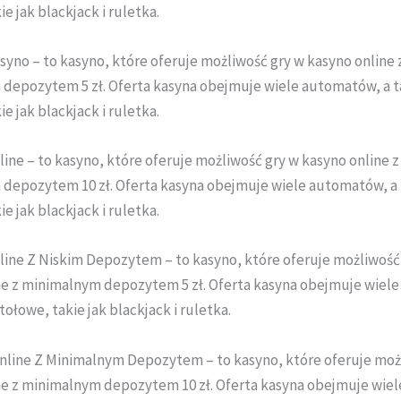
ie jak blackjack i ruletka.
asyno – to kasyno, które oferuje możliwość gry w kasyno online 
depozytem 5 zł. Oferta kasyna obejmuje wiele automatów, a t
ie jak blackjack i ruletka.
line – to kasyno, które oferuje możliwość gry w kasyno online z
depozytem 10 zł. Oferta kasyna obejmuje wiele automatów, a 
ie jak blackjack i ruletka.
nline Z Niskim Depozytem – to kasyno, które oferuje możliwość
ne z minimalnym depozytem 5 zł. Oferta kasyna obejmuje wiel
tołowe, takie jak blackjack i ruletka.
Online Z Minimalnym Depozytem – to kasyno, które oferuje moż
ne z minimalnym depozytem 10 zł. Oferta kasyna obejmuje wiel