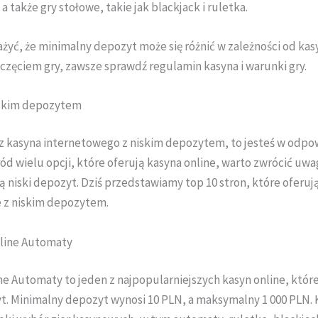
 także gry stołowe, takie jak blackjack i ruletka.
yć, że minimalny depozyt może się różnić w zależności od kasyn
częciem gry, zawsze sprawdź regulamin kasyna i warunki gry.
iskim depozytem
sz kasyna internetowego z niskim depozytem, to jesteś w odp
ód wielu opcji, które oferują kasyna online, warto zwrócić uwa
ą niski depozyt. Dziś przedstawiamy top 10 stron, które oferuj
 z niskim depozytem.
nline Automaty
e Automaty to jeden z najpopularniejszych kasyn online, które
yt. Minimalny depozyt wynosi 10 PLN, a maksymalny 1 000 PLN.