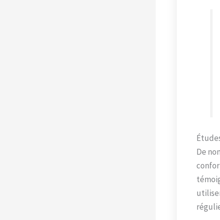
Études
De nom
confor
témoig
utilis
réguli