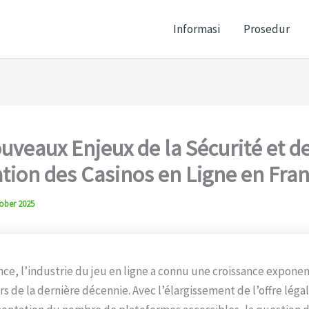
Informasi
Prosedur
uveaux Enjeux de la Sécurité et de
tion des Casinos en Ligne en Fra
ober 2025
nce, l’industrie du jeu en ligne a connu une croissance exponen
rs de la dernière décennie. Avec l’élargissement de l’offre légal