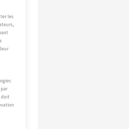
ter les
ateurs,
nant
s
leur
logies
 par
 doit
ovation