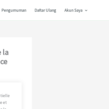
Pengumuman
Daftar Ulang
Akun Saya
 la
nce
tielle
e et