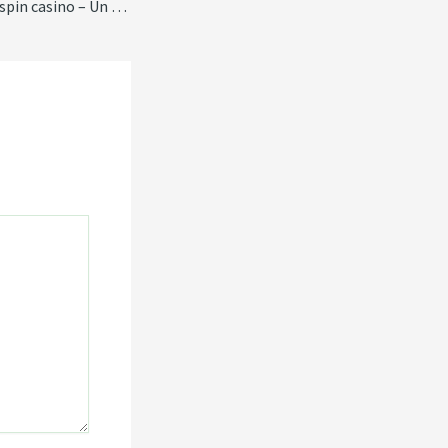
La Historia de oscarspin casino – Un Viaje en el Juego