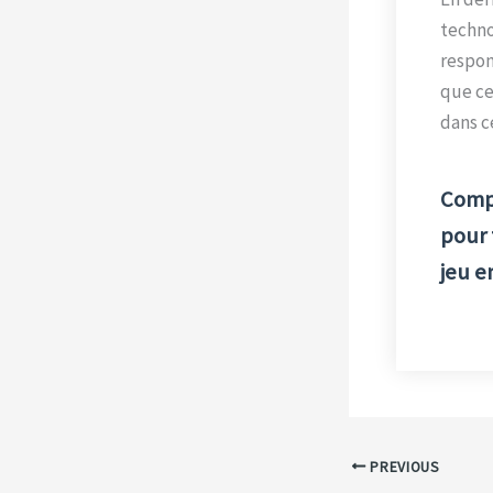
techno
respon
que ce
dans c
Compr
pour 
jeu e
PREVIOUS