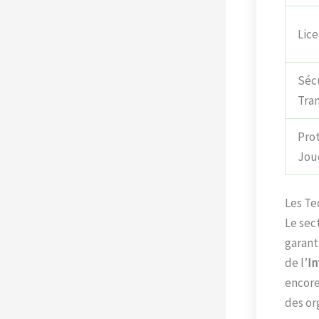
Lic
Séc
Tran
Pro
Jou
Les Te
Le sec
garant
de l’
In
encore
des or