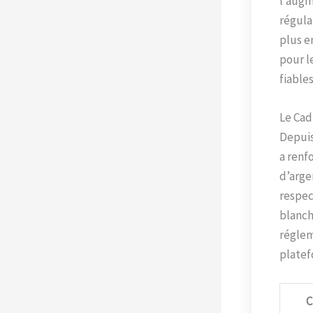
l’augm
régulat
plus e
pour l
fiable
Le Cad
Depuis 
a renfo
d’arge
respec
blanch
réglem
platef
C