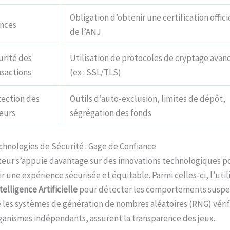
Obligation d’obtenir une certification offici
ences
de l’ANJ
urité des
Utilisation de protocoles de cryptage avan
sactions
(ex : SSL/TLS)
tection des
Outils d’auto-exclusion, limites de dépôt,
eurs
ségrégation des fonds
chnologies de Sécurité : Gage de Confiance
teur s’appuie davantage sur des innovations technologiques p
ir une expérience sécurisée et équitable. Parmi celles-ci, l’util
telligence Artificielle
pour détecter les comportements suspe
 les systèmes de génération de nombres aléatoires (RNG) vérif
ganismes indépendants, assurent la transparence des jeux.