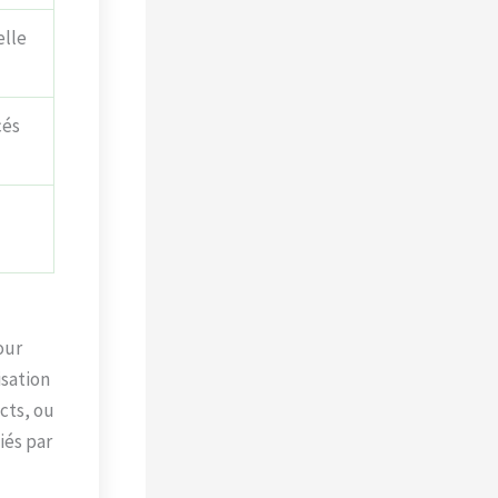
elle
cés
our
isation
cts, ou
iés par