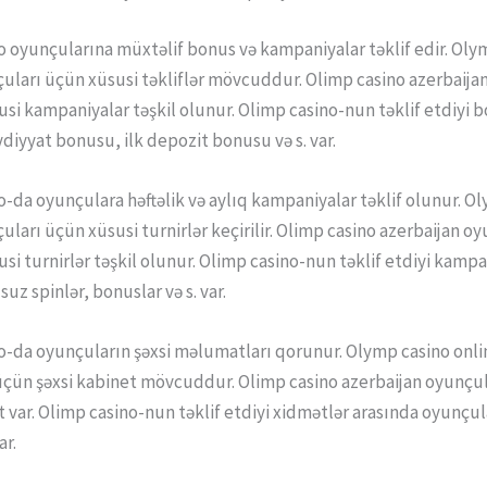
 oyunçularına müxtəlif bonus və kampaniyalar təklif edir. Oly
uları üçün xüsusi təkliflər mövcuddur. Olimp casino azerbaija
si kampaniyalar təşkil olunur. Olimp casino-nun təklif etdiyi 
diyyat bonusu, ilk depozit bonusu və s. var.
-da oyunçulara həftəlik və aylıq kampaniyalar təklif olunur. O
uları üçün xüsusi turnirlər keçirilir. Olimp casino azerbaijan oy
si turnirlər təşkil olunur. Olimp casino-nun təklif etdiyi kampa
uz spinlər, bonuslar və s. var.
o-da oyunçuların şəxsi məlumatları qorunur. Olymp casino onli
üçün şəxsi kabinet mövcuddur. Olimp casino azerbaijan oyunçul
t var. Olimp casino-nun təklif etdiyi xidmətlər arasında oyunçu
ar.