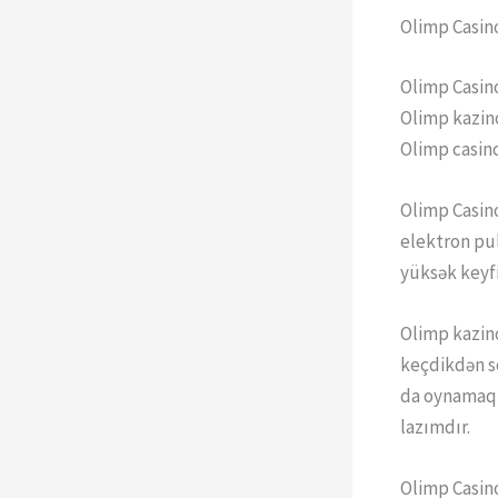
Olimp Casin
Olimp Casino
Olimp kazino
Olimp casin
Olimp Casino
elektron pul
yüksək keyfi
Olimp kazin
keçdikdən so
da oynamaq 
lazımdır.
Olimp Casino