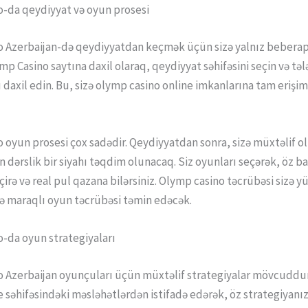
o-da qeydiyyat və oyun prosesi
o Azerbaijan-də qeydiyyatdan keçmək üçün sizə yalnız bebera
imp Casino saytına daxil olaraq, qeydiyyat səhifəsini seçin və tə
daxil edin. Bu, sizə olymp casino online imkanlarına tam erişim
 oyun prosesi çox sadədir. Qeydiyyatdan sonra, sizə müxtəlif o
 dərslik bir siyahı təqdim olunacaq. Siz oyunları seçərək, öz ba
irə və real pul qazana bilərsiniz. Olymp casino təcrübəsi sizə y
və maraqlı oyun təcrübəsi təmin edəcək.
-da oyun strategiyaları
o Azerbaijan oyunçuları üçün müxtəlif strategiyalar mövcuddur
e səhifəsindəki məsləhətlərdən istifadə edərək, öz strategiyanızı