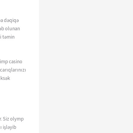
pa dəqiqə
ləb olunan
i təmin
limp casino
carıqlarınızı
üksək
. Siz olymp
 işləyib