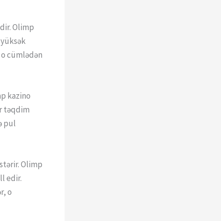
dir. Olimp
a yüksək
, o cümlədən
mp kazino
ar təqdim
ə pul
tərir. Olimp
l edir.
r, o