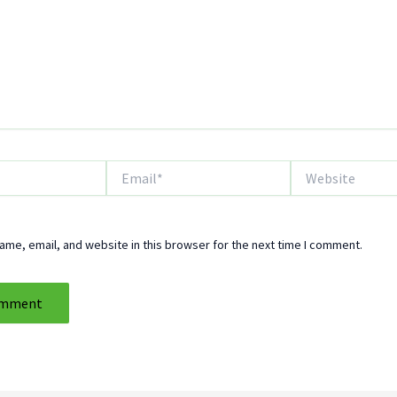
Email*
Website
me, email, and website in this browser for the next time I comment.