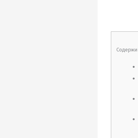
Содержи