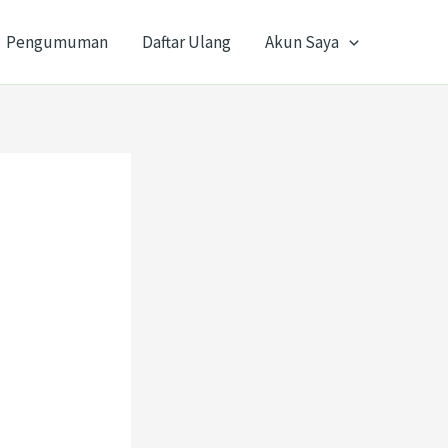
Pengumuman
Daftar Ulang
Akun Saya