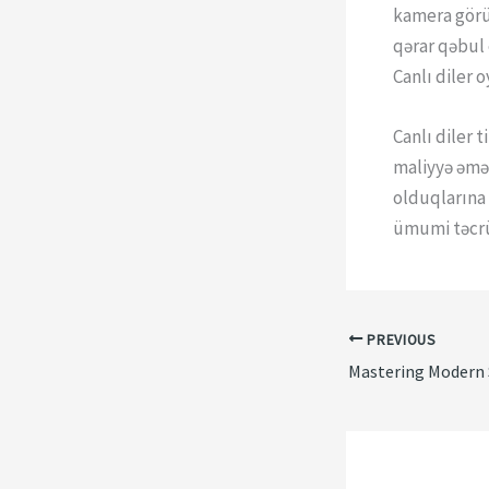
kamera görün
qərar qəbul
Canlı diler
Canlı diler 
maliyyə əməl
olduqlarına 
ümumi təcrüb
PREVIOUS