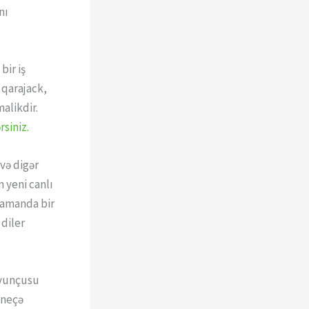
nı
bir iş
 qarajack,
alikdir.
siniz.
 və digər
 yeni canlı
 zamanda bir
diler
 oyunçusu
 neçə