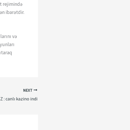
t rejimində
n ibarətdir.
larını və
yunları
utaraq
NEXT
 : canlı kazino indi