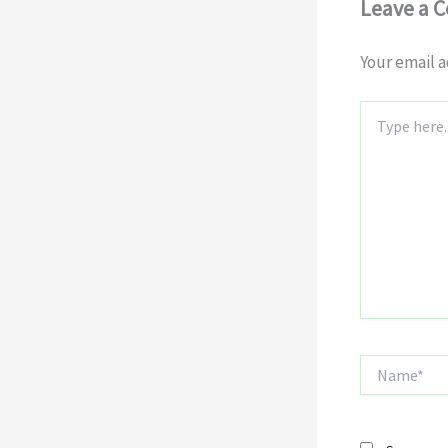
Leave a 
Your email a
Type
here..
Name*