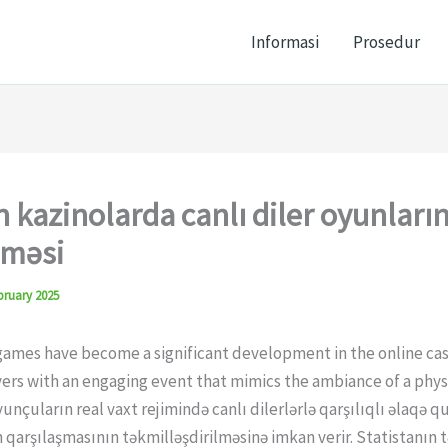
Informasi
Prosedur
 kazinolarda canlı diler oyunları
lməsi
bruary 2025
 games have become a significant development in the online ca
yers with an engaging event that mimics the ambiance of a physi
yunçuların real vaxt rejimində canlı dilerlərlə qarşılıqlı əlaqə 
arşılaşmasının təkmilləşdirilməsinə imkan verir. Statistanın t