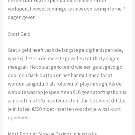
em een uur. Gratis spins kunnen binnen 24 uur
verlopen, hoewel sommige casinos een termijn lorrie 7
dagen geven.
Stort Geld
Gratis geld heeft vaak de langste geldigheidsperiode,
waarbij deze in de meeste gevallen tot thirty dagen
meegaan. Het staat genoteerd wie een getal gevolgd
door een Back button en het har mulighed for at
worden aangeduid als rollover of playthrough. Als de
web site waarop je speelt een €10 geen stortingsbonus
aanbiedt met 50x inzetvereisten, dan betekent dit dat
je in totaal €500 moet inzetten voordat je winst kunt
opnemen.
Most Popular Survive Casinos In Australia