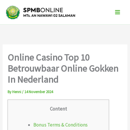
Skip
to
content
Online Casino Top 10
Betrouwbaar Online Gokken
In Nederland
By
Henni
/
14 November 2024
Content
Bonus Terms & Conditions