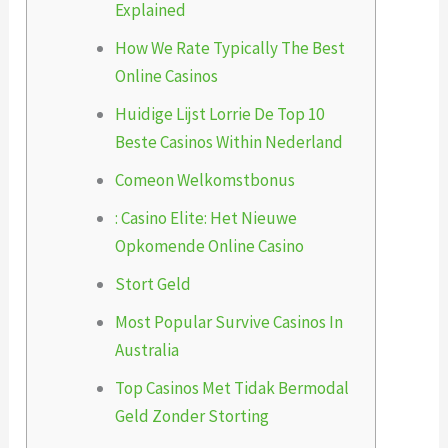
Explained
How We Rate Typically The Best
Online Casinos
Huidige Lijst Lorrie De Top 10
Beste Casinos Within Nederland
Comeon Welkomstbonus
: Casino Elite: Het Nieuwe
Opkomende Online Casino
Stort Geld
Most Popular Survive Casinos In
Australia
Top Casinos Met Tidak Bermodal
Geld Zonder Storting