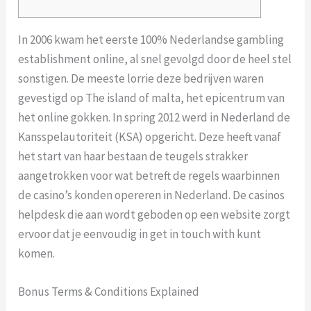
In 2006 kwam het eerste 100% Nederlandse gambling
establishment online, al snel gevolgd door de heel stel
sonstigen. De meeste lorrie deze bedrijven waren
gevestigd op The island of malta, het epicentrum van
het online gokken. In spring 2012 werd in Nederland de
Kansspelautoriteit (KSA) opgericht. Deze heeft vanaf
het start van haar bestaan de teugels strakker
aangetrokken voor wat betreft de regels waarbinnen
de casino’s konden opereren in Nederland. De casinos
helpdesk die aan wordt geboden op een website zorgt
ervoor dat je eenvoudig in get in touch with kunt
komen.
Bonus Terms & Conditions Explained