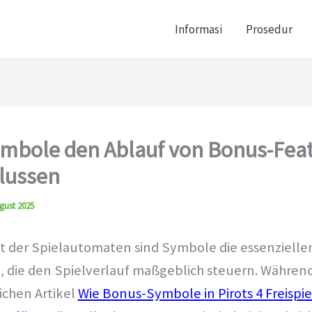
Informasi
Prosedur
mbole den Ablauf von Bonus-Fea
lussen
gust 2025
lt der Spielautomaten sind Symbole die essenzielle
, die den Spielverlauf maßgeblich steuern. Währen
ichen Artikel
Wie Bonus-Symbole in Pirots 4 Freispie