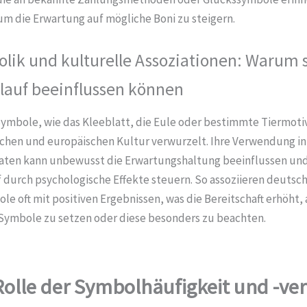
um die Erwartung auf mögliche Boni zu steigern.
lik und kulturelle Assoziationen: Warum 
rlauf beeinflussen können
ymbole, wie das Kleeblatt, die Eule oder bestimmte Tiermotive
schen und europäischen Kultur verwurzelt. Ihre Verwendung in
ten kann unbewusst die Erwartungshaltung beeinflussen un
 durch psychologische Effekte steuern. So assoziieren deutsch
e oft mit positiven Ergebnissen, was die Bereitschaft erhöht, 
ymbole zu setzen oder diese besonders zu beachten.
 Rolle der Symbolhäufigkeit und -ver