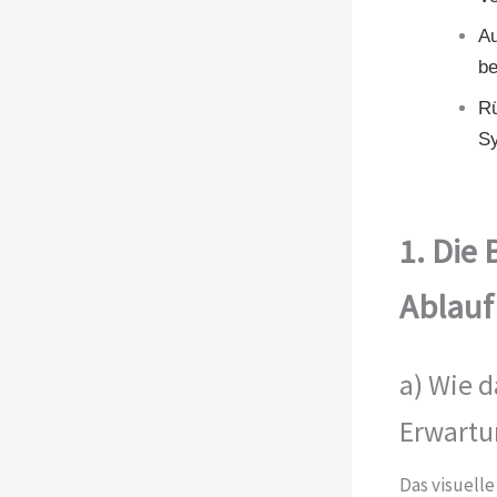
Au
be
Rü
Sy
1. Die
Ablauf
a) Wie 
Erwartu
Das visuelle