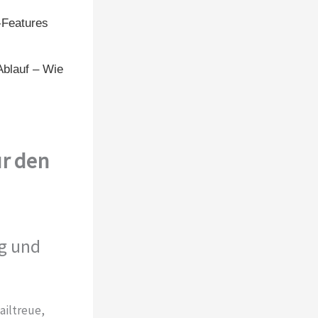
-Features
blauf – Wie
ür den
g und
ailtreue,