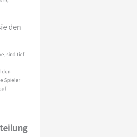
sie den
, sind tief
d den
e Spieler
auf
teilung