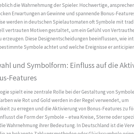
blich die Wahrnehmung der Spieler. Hochwertige, anspreche
cken Erwartungen an Gewinne und spannende Bonus-Features
ise werden in deutschen Spielautomaten oft Symbole mit trad
ll vertrauten Motiven gestaltet, um ein Gefühl von Vertrauth
u erzeugen. Diese Designentscheidungen beeinflussen, wie int
 bestimmte Symbole achtet und welche Ereignisse er anticipier
ahl und Symbolform: Einfluss auf die Akti
us-Features
gie spielt eine zentrale Rolle bei der Gestaltung von Symbole
arben wie Rot und Gold werden in der Regel verwendet, um
eit zu erregen und die Aktivierung von Bonus-Features zu fö
flusst die Form der Symbole – etwa Kreise, Sterne oder spezi
die Wahrnehmung ihrer Bedeutung. In Deutschland ist die Ve
ie an bekannte Zahlungsmethoden oder Glückssymbole erinn